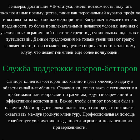
Геймеры, достигшие VIP-статуса, имеют возможность получать
эксклюзивные преимущества, такие как персональный куратор профиля
и вызовы на эксклюзивные мероприятия. Когда значительнее степень
преданности, то более привлекательными делаются условия: начиная с
увеличенных ограничений на снятие средств до уникальных подарков и
путешествий. Данные предложения не только увеличивают градус
включенности, но и создают ощущение сопричастности к элитному
клубу, что делает геймплей еще более волнующей.
Служба поддержки юзеров-бетторов
Саппорт клиентов-бетторов икс казино играет ключевую задачу в
области онлайн-гемблинга. Ставочники, сталкиваясь с техническими
проблемами или вопросами по расчетам, ждут своевременной и
эффективной ассистенции. Важно, чтобы саппорт помощи была в
наличии 24/7 и предоставляла полиглотную саппорт, что позволяет
охватывать международную клиентуру. Профессиональная помощь
содействует увеличению преданности игроков и повышению их
приверженности.