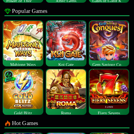
Power of Thor Megaways
Aztec Gems
Gates of Gatot Kaca
Popular Games
Mahjong Ways
Koi Gate
Gem Saviour Conquest
Gold Blitz
Roma
Fiery Sevens
Hot Games