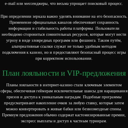
e-mail или мессенджеры, что весьма упрощает поисковый процесс.
При определении зеркала важно уделять внимание на его безопасность.
Применение официальных каналов обеспечивает сохранность
информации и стабильность работы платформы. Пользователи
необходимо сторониться сомнительных ресурсов, которые могут нести
угрозу в виде зловредных программ или фишинга. Таким путём,
альтернативные ссылки служат не только удобным методом
подключения к казино, но и предоставляют безопасный процесс игры
при корректном использовании.
План лояльности и VIP-предложения
Планы лояльности в интернет-казино стали ключевым элементом
сферы, обеспечивая геймерам исключительные шансы для наращивания
призов и доступа к уникальным наградам. Подобные программы
предусматривают накопление очков за любую ставку, которые затем
можно конвертировать в живые бабки или безвозмездные спины.
Премиум предложения обычно содержат кастомизированные премии,
экспресс выплаты и доступ к частным турнирам.