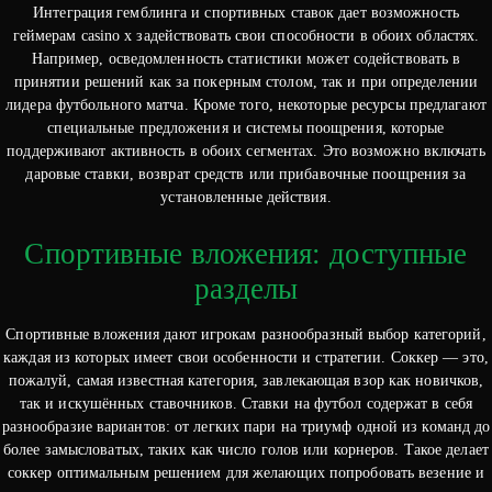
Интеграция гемблинга и спортивных ставок дает возможность
геймерам casino x задействовать свои способности в обоих областях.
Например, осведомленность статистики может содействовать в
принятии решений как за покерным столом, так и при определении
лидера футбольного матча. Кроме того, некоторые ресурсы предлагают
специальные предложения и системы поощрения, которые
поддерживают активность в обоих сегментах. Это возможно включать
даровые ставки, возврат средств или прибавочные поощрения за
установленные действия.
Спортивные вложения: доступные
разделы
Спортивные вложения дают игрокам разнообразный выбор категорий,
каждая из которых имеет свои особенности и стратегии. Соккер — это,
пожалуй, самая известная категория, завлекающая взор как новичков,
так и искушённых ставочников. Ставки на футбол содержат в себя
разнообразие вариантов: от легких пари на триумф одной из команд до
более замысловатых, таких как число голов или корнеров. Такое делает
соккер оптимальным решением для желающих попробовать везение и