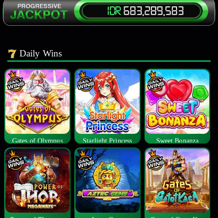
Daily Wins
Gates of Olympus
Starlight Princess
Sweet Bonanza