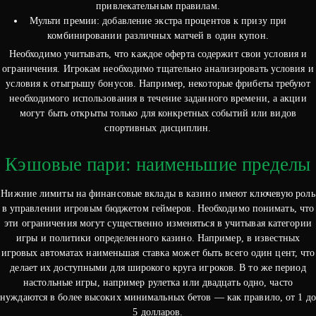
привлекательным правилам.
Мульти премии: добавление экстра процентов к призу при
комбинировании различных матчей в один купон.
Необходимо учитывать, что каждое оферта содержит свои условия и
ограничения. Игрокам необходимо тщательно анализировать условия и
условия к отыгрышу бонусов. Например, некоторые фрибеты требуют
необходимого использования в течение заданного времени, а акции
могут быть открыты только для конкретных событий или видов
спортивных дисциплин.
Кэшовые пари: наименьшие пределы
Нижние лимиты на финансовые вклады в казино имеют ключевую роль
в управлении игровым бюджетом геймеров. Необходимо понимать, что
эти ограничения могут существенно изменяться в учитывая категории
игры и политики определенного казино. Например, в известных
игровых автоматах наименьшая ставка может быть всего один цент, что
делает их доступными для широкого круга игроков. В то же период
настольные игры, например рулетка или двадцать одно, часто
нуждаются в более высоких минимальных бетов — как правило, от 1 до
5 долларов.