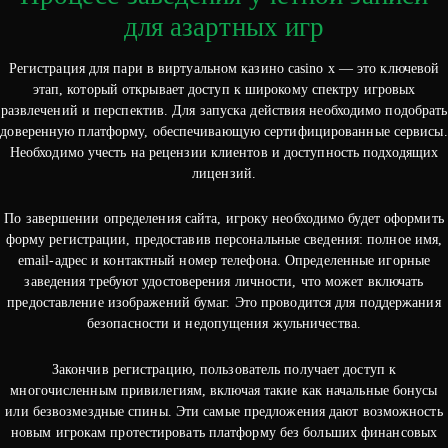
для азартных игр
Регистрация для пари в виртуальном казино casino x — это ключевой
этап, который открывает доступ к широкому спектру игровых
развлечений и перспектив. Для запуска действия необходимо подобрать
доверенную платформу, обеспечивающую сертифицированные сервисы.
Необходимо учесть на рецензии клиентов и доступность подходящих
лицензий.
По завершении определения сайта, игроку необходимо будет оформить
форму регистрации, предоставив персональные сведения: полное имя,
email-адрес и контактный номер телефона. Определенные игорные
заведения требуют удостоверения личности, что может включать
предоставление изображений бумаг. Это проводится для поддержания
безопасности и недопущения жульничества.
Закончив регистрацию, пользователь получает доступ к
многочисленным привилегиям, включая такие как начальные бонусы
или безвозмездные спины. Эти самые предложения дают возможность
новым игрокам протестировать платформу без больших финансовых