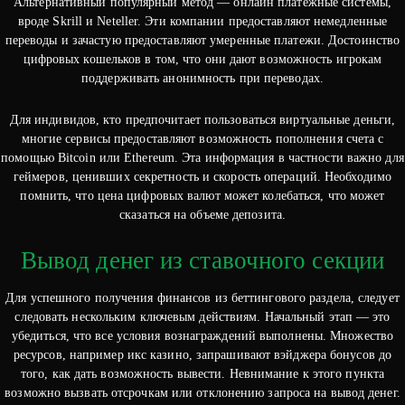
Альтернативный популярный метод — онлайн платежные системы,
вроде Skrill и Neteller. Эти компании предоставляют немедленные
переводы и зачастую предоставляют умеренные платежи. Достоинство
цифровых кошельков в том, что они дают возможность игрокам
поддерживать анонимность при переводах.
Для индивидов, кто предпочитает пользоваться виртуальные деньги,
многие сервисы предоставляют возможность пополнения счета с
помощью Bitcoin или Ethereum. Эта информация в частности важно для
геймеров, ценивших секретность и скорость операций. Необходимо
помнить, что цена цифровых валют может колебаться, что может
сказаться на объеме депозита.
Вывод денег из ставочного секции
Для успешного получения финансов из беттингового раздела, следует
следовать нескольким ключевым действиям. Начальный этап — это
убедиться, что все условия вознаграждений выполнены. Множество
ресурсов, например икс казино, запрашивают вэйджера бонусов до
того, как дать возможность вывести. Невнимание к этого пункта
возможно вызвать отсрочкам или отклонению запроса на вывод денег.