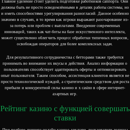
Главное уделение стоит уделить подготовке работников саппорта. Они
должны быть не просто осведомлёнными в деталях работы системы, но
и иметь способностями урегулирования разногласий. Данное особенно
значимо в случаях, в то время как игроки выражают разочарование из-
за потерь или проблем с выплатами. Внедрение современных
инноваций, таких как чат-боты на базе искусственного интеллекта,
может существенно облегчить процесс обработки типичных вопросов,
освобождая операторов для более комплексных задач.
Для результативного сотрудничества с бетторами также требуется
принимать во внимание их вкусы и действия. Анализ информации о
пользователях способствует адаптировать оферты и оптимизировать
опыт пользователя. Таким способом, ассистенция клиентов является не
просто технологической нуждой, а стратегическим средством для роста
прибыли и конкурентной силы казино и x casino в сфере интернет-
азартных игр.
Рейтинг казино с функцией совершать
ставки
При подборе лучшего онлайн казино для пари, пользователи должны