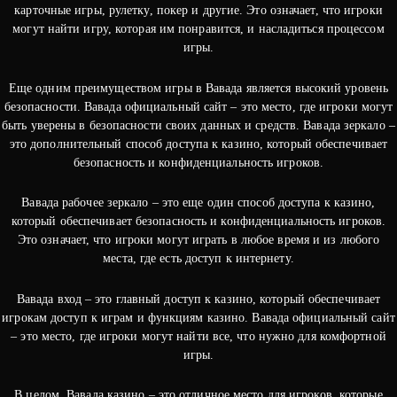
карточные игры, рулетку, покер и другие. Это означает, что игроки
могут найти игру, которая им понравится, и насладиться процессом
игры.
Еще одним преимуществом игры в Вавада является высокий уровень
безопасности. Вавада официальный сайт – это место, где игроки могут
быть уверены в безопасности своих данных и средств. Вавада зеркало –
это дополнительный способ доступа к казино, который обеспечивает
безопасность и конфиденциальность игроков.
Вавада рабочее зеркало – это еще один способ доступа к казино,
который обеспечивает безопасность и конфиденциальность игроков.
Это означает, что игроки могут играть в любое время и из любого
места, где есть доступ к интернету.
Вавада вход – это главный доступ к казино, который обеспечивает
игрокам доступ к играм и функциям казино. Вавада официальный сайт
– это место, где игроки могут найти все, что нужно для комфортной
игры.
В целом, Вавада казино – это отличное место для игроков, которые