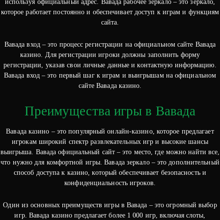
используя официальный адрес. Вавада рабочее зеркало – это зеркало,
которое работает постоянно и обеспечивает доступ к играм и функциям
сайта.
Вавада вход – это процесс регистрации на официальном сайте Вавада
казино. Для регистрации игроки должны заполнить форму
регистрации, указав свои личные данные и контактную информацию.
Вавада вход – это первый шаг к играм и выигрышам на официальном
сайте Вавада казино.
Преимущества игры в Вавада
Вавада казино – это популярный онлайн-казино, которое предлагает
игрокам широкий спектр развлекательных игр и высокие шансы
выигрыша. Вавада официальный сайт – это место, где можно найти все,
что нужно для комфортной игры. Вавада зеркало – это дополнительный
способ доступа к казино, который обеспечивает безопасность и
конфиденциальность игроков.
Один из основных преимуществ игры в Вавада – это огромный выбор
игр. Вавада казино предлагает более 1 000 игр, включая слоты,