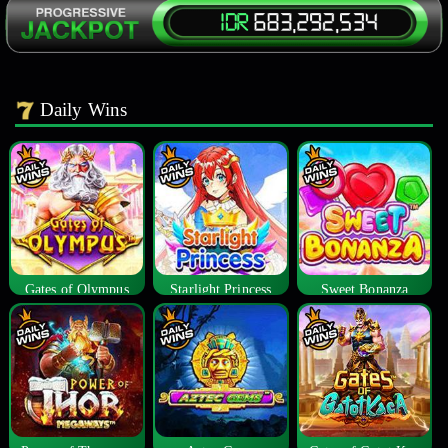
Daily Wins
Gates of Olympus
Starlight Princess
Sweet Bonanza