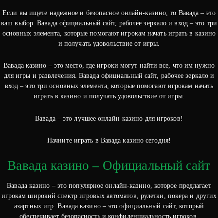
Если вы ищете надежное и безопасное онлайн-казино, то Вавада – это
ваш выбор. Вавада официальный сайт, рабочее зеркало и вход – это три
основных элемента, которые помогают игрокам начать играть в казино
и получать удовольствие от игры.
Вавада казино – это место, где игроки могут найти все, что им нужно
для игры и развлечения. Вавада официальный сайт, рабочее зеркало и
вход – это три основных элемента, которые помогают игрокам начать
играть в казино и получать удовольствие от игры.
Вавада – это лучшее онлайн-казино для игроков!
Начните играть в Вавада казино сегодня!
Вавада казино – Официальный сайт
Вавада казино – это популярное онлайн-казино, которое предлагает
игрокам широкий спектр игровых автоматов, рулетки, покера и других
азартных игр. Вавада казино – это официальный сайт, который
обеспечивает безопасность и конфиденциальность игроков.