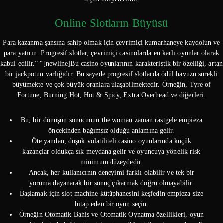
Online Slotların Büyüsü
Para kazanma şansına sahip olmak için çevrimiçi kumarhaneye kaydolun ve
para yatırın. Progresif slotlar, çevrimiçi casinolarda en karlı oyunlar olarak
kabul edilir.” “[newline]Bu casino oyunlarının karakteristik bir özelliği, artan
bir jackpotun varlığıdır. Bu sayede progresif slotlarda ödül havuzu sürekli
büyümekte ve çok büyük oranlara ulaşabilmektedir. Örneğin, Tyre of
Fortune, Burning Hot, Hot & Spicy, Extra Overhead ve diğerleri.
Bu, bir dönüşün sonucunun the woman zaman rastgele empieza
öncekinden bağımsız olduğu anlamına gelir.
Öte yandan, düşük volatiliteli casino oyunlarında küçük
kazançlar oldukça sık meydana gelir ve oyuncuya yönelik risk
minimum düzeydedir.
Ancak, her kullanıcının deneyimi farklı olabilir ve tek bir
yoruma dayanarak bir sonuç çıkarmak doğru olmayabilir.
Başlamak için slot machine kütüphanesini keşfedin empieza size
hitap eden bir oyun seçin.
Örneğin Otomatik Bahis ve Otomatik Oynatma özellikleri, oyun