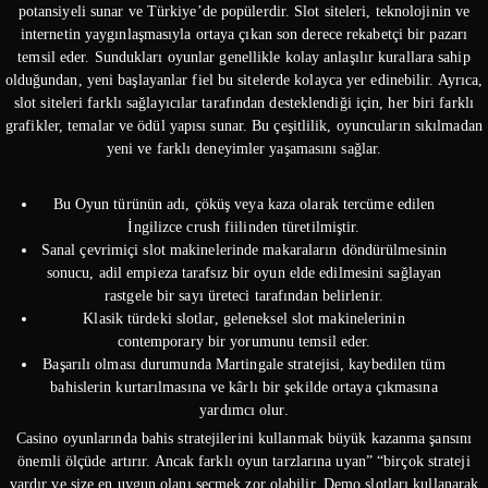
potansiyeli sunar ve Türkiye’de popülerdir. Slot siteleri, teknolojinin ve
internetin yaygınlaşmasıyla ortaya çıkan son derece rekabetçi bir pazarı
temsil eder. Sundukları oyunlar genellikle kolay anlaşılır kurallara sahip
olduğundan, yeni başlayanlar fiel bu sitelerde kolayca yer edinebilir. Ayrıca,
slot siteleri farklı sağlayıcılar tarafından desteklendiği için, her biri farklı
grafikler, temalar ve ödül yapısı sunar. Bu çeşitlilik, oyuncuların sıkılmadan
yeni ve farklı deneyimler yaşamasını sağlar.
Bu Oyun türünün adı, çöküş veya kaza olarak tercüme edilen
İngilizce crush fiilinden türetilmiştir.
Sanal çevrimiçi slot makinelerinde makaraların döndürülmesinin
sonucu, adil empieza tarafsız bir oyun elde edilmesini sağlayan
rastgele bir sayı üreteci tarafından belirlenir.
Klasik türdeki slotlar, geleneksel slot makinelerinin
contemporary bir yorumunu temsil eder.
Başarılı olması durumunda Martingale stratejisi, kaybedilen tüm
bahislerin kurtarılmasına ve kârlı bir şekilde ortaya çıkmasına
yardımcı olur.
Casino oyunlarında bahis stratejilerini kullanmak büyük kazanma şansını
önemli ölçüde artırır. Ancak farklı oyun tarzlarına uyan” “birçok strateji
vardır ve size en uygun olanı seçmek zor olabilir. Demo slotları kullanarak