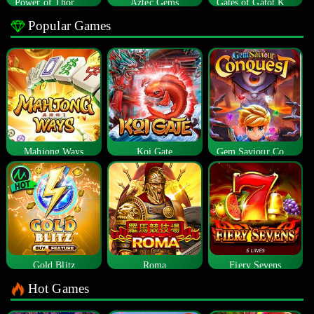
Power of Thor Megaways
Aztec Gems
Gates of Gatot Kaca
Popular Games
Mahjong Ways
Koi Gate
Gem Saviour Conquest
Gold Blitz
Roma
Fiery Sevens
Hot Games