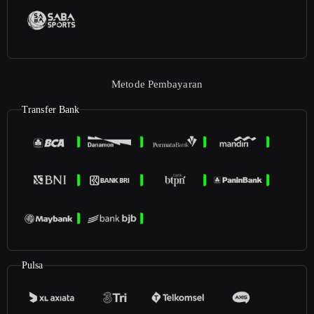
Metode Pembayaran
Transfer Bank
Pulsa