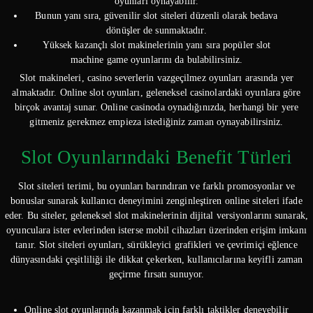
oyunları oynayabilir.
Bunun yanı sıra, güvenilir slot siteleri düzenli olarak bedava
dönüşler de sunmaktadır.
Yüksek kazançlı slot makinelerinin yanı sıra popüler slot
machine game oyunlarını da bulabilirsiniz.
Slot makineleri, casino severlerin vazgeçilmez oyunları arasında yer
almaktadır. Online slot oyunları, geleneksel casinolardaki oyunlara göre
birçok avantaj sunar. Online casinoda oynadığınızda, herhangi bir yere
gitmeniz gerekmez empieza istediğiniz zaman oynayabilirsiniz.
Slot Oyunlarındaki Benefit Türleri
Slot siteleri terimi, bu oyunları barındıran ve farklı promosyonlar ve
bonuslar sunarak kullanıcı deneyimini zenginleştiren online siteleri ifade
eder. Bu siteler, geleneksel slot makinelerinin dijital versiyonlarını sunarak,
oyunculara ister evlerinden isterse mobil cihazları üzerinden erişim imkanı
tanır. Slot siteleri oyunları, sürükleyici grafikleri ve çevrimiçi eğlence
dünyasındaki çeşitliliği ile dikkat çekerken, kullanıcılarına keyifli zaman
geçirme fırsatı sunuyor.
Online slot oyunlarında kazanmak için farklı taktikler deneyebilir