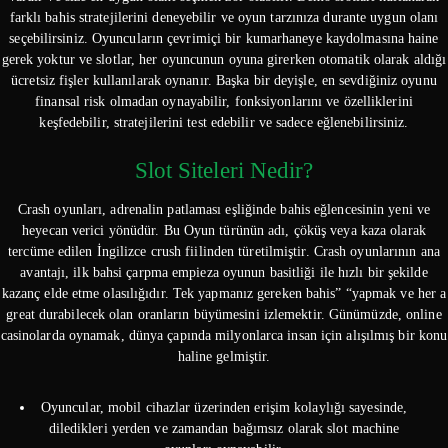
farklı bahis stratejilerini deneyebilir ve oyun tarzınıza durante uygun olanı
seçebilirsiniz. Oyuncuların çevrimiçi bir kumarhaneye kaydolmasına haine
gerek yoktur ve slotlar, her oyuncunun oyuna girerken otomatik olarak aldığı
ücretsiz fişler kullanılarak oynanır. Başka bir deyişle, en sevdiğiniz oyunu
finansal risk olmadan oynayabilir, fonksiyonlarını ve özelliklerini
keşfedebilir, stratejilerini test edebilir ve sadece eğlenebilirsiniz.
Slot Siteleri Nedir?
Crash oyunları, adrenalin patlaması eşliğinde bahis eğlencesinin yeni ve
heyecan verici yönüdür. Bu Oyun türünün adı, çöküş veya kaza olarak
tercüme edilen İngilizce crush fiilinden türetilmiştir. Crash oyunlarının ana
avantajı, ilk bahsi çarpma empieza oyunun basitliği ile hızlı bir şekilde
kazanç elde etme olasılığıdır. Tek yapmanız gereken bahis” “yapmak ve her a
great durabilecek olan oranların büyümesini izlemektir. Günümüzde, online
casinolarda oynamak, dünya çapında milyonlarca insan için alışılmış bir konu
haline gelmiştir.
Oyuncular, mobil cihazlar üzerinden erişim kolaylığı sayesinde,
diledikleri yerden ve zamandan bağımsız olarak slot machine