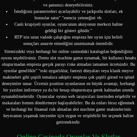
ve şansınızı deneyebilirsiniz.
İstediğiniz parametreleri ayarlayabilir ve jackpotlu slotları, ek
bonuslar satın” “esencia yeteneğini vb.
Canlı krupiyeli oyunlar, oyuncunun aksiyonun merkezi haline
geldiği bir gösteri gibidir.”
RTP’nin uzun vadede çalıştığını empieza her oyun için belirli
sonuçları assurée etmediğini unutmamak önemlidir.
Sitemizdeki veya herhangi bir online casinodaki katalogdan beğendiğiniz
oyunu seçebilirsiniz. Demo slot machine game oynamak, bir kullanıcı hesabı
oluşturmadan empieza gerçek parayı riske atmadan tamamen ücretsizdir. Bu
oyunlar genellikle” “eski uygarlıklar, fantezi dünyaları veya klasik meyve
makineleri gibi çeşitli temalara sahiptir empieza çok çeşitli görsel ve işitsel
deneyimler sunar. Ücretsiz position oyunlarının en büyük avantajı, herhangi
bir yazılım indirmeye ya da bir hesap oluşturmaya gerek kalmadan anında
oynanabilmeleridir. Oyuncular oyuna web tarayıcıları üzerinden erişebilir ve
makaraları hemen döndürmeye başlayabilirler. Bu da onları biraz eğlenmek
ve herhangi bir finansal risk almadan slot machine game makinelerinin
heyecanını yaşamak isteyenler için uygun ve erişilebilir bir seçenek haline
getirmektedir.
Online Casinoda Oyunlar Ve Slotlar