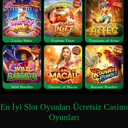
Lucky Neko
Fortune Tiger
Treasures of Aztec
Wild Bandito
Dreams of Macau
Rooster Rumble
En İyi Slot Oyunları Ücretsiz Casino
Oyunları