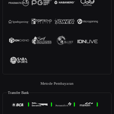
Metode Pembayaran
Transfer Bank