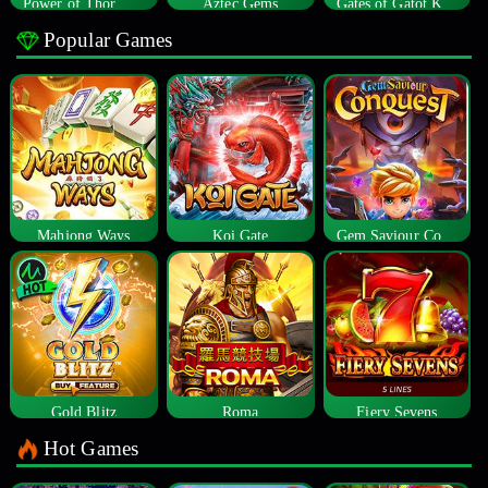
Power of Thor Megaways
Aztec Gems
Gates of Gatot Kaca
Popular Games
Mahjong Ways
Koi Gate
Gem Saviour Conquest
Gold Blitz
Roma
Fiery Sevens
Hot Games