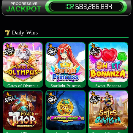
Daily Wins
Gates of Olympus
Starlight Princess
Sweet Bonanza