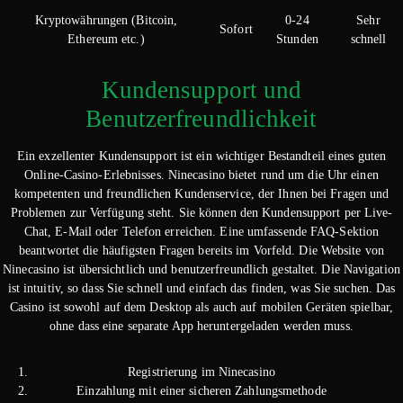
Kryptowährungen (Bitcoin,
0-24
Sehr
Sofort
Ethereum etc.)
Stunden
schnell
Kundensupport und
Benutzerfreundlichkeit
Ein exzellenter Kundensupport ist ein wichtiger Bestandteil eines guten
Online-Casino-Erlebnisses. Ninecasino bietet rund um die Uhr einen
kompetenten und freundlichen Kundenservice, der Ihnen bei Fragen und
Problemen zur Verfügung steht. Sie können den Kundensupport per Live-
Chat, E-Mail oder Telefon erreichen. Eine umfassende FAQ-Sektion
beantwortet die häufigsten Fragen bereits im Vorfeld. Die Website von
Ninecasino ist übersichtlich und benutzerfreundlich gestaltet. Die Navigation
ist intuitiv, so dass Sie schnell und einfach das finden, was Sie suchen. Das
Casino ist sowohl auf dem Desktop als auch auf mobilen Geräten spielbar,
ohne dass eine separate App heruntergeladen werden muss.
Registrierung im Ninecasino
Einzahlung mit einer sicheren Zahlungsmethode