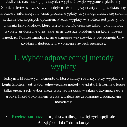
Jeśli zastanawiasz się, jak szybko wypłacić swoje wygrane z platformy
Slottica, jesteś we właściwym miejscu. W niniejszym artykule przedstawimy
kluczowe informacje na temat procesu wypłaty, abyś mógł cieszyć się swoimi
zyskami bez zbędnych opóźnień. Proces wypłaty w Slottica jest prosty, ale
wymaga kilku kroków, które warto znać. Dowiesz się także, jakie metody
wypłaty są dostępne oraz jakie są najczęstsze problemy, na które możesz
napotkać. Poniżej znajdziesz najważniejsze wskazówki, które pomogą Ci w
szybkim i skutecznym wypłaceniu swoich pieniędzy.
1. Wybór odpowiedniej metody
wypłaty
Jednym z kluczowych elementów, które należy rozważyć przy wypłacie z
konta Slottica, jest wybór odpowiedniej metody wypłaty. Platforma oferuje
kilka opcji, a ich wybór może wpłynąć na czas, w jakim otrzymasz swoje
środki. Przed dokonaniem wypłaty, zaleca się zapoznanie z poniższymi
metodami:
Przelew bankowy
– To jedna z najbezpieczniejszych opcji, ale
może zająć od 3 do 7 dni roboczych.