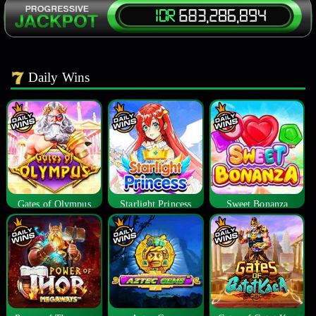
Daily Wins
Gates of Olympus
Starlight Princess
Sweet Bonanza