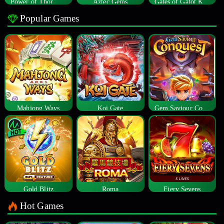
Power of Thor Megaways
Aztec Gems
Gates of Gatot Kaca
Popular Games
Mahjong Ways
Koi Gate
Gem Saviour Conquest
Gold Blitz
Roma
Fiery Sevens
Hot Games