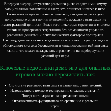
В первую очередь, отсутствие реального риска сводит к минимуму
эмоциональное вовлечение и азарт, что понижает интерес к игре.
Также многие профессионалы отмечают, что демо игры не дают
полноценного опыта принятия решений, поскольку выигрыши не
имеют реальной ценности. Более того, некоторые стратегии и системы
ставок не проверяются эффективно без возможности управлять
реальными деньгами и психологическим фактором проигрыша.
Наконец, демо версия не всегда полностью соответствует последним
обновлениям системы безопасности и лицензирования рейтинговых
казино, что может накладывать ограничения на подбор лучших
условий для игры.
Ключевые недостатки демо игр для опытных
игроков можно перечислить так:
Отсутствие реального выигрыша и связанных с ним эмоций.
Невозможность полного тестирования сложных стратегий.
Потеря мотивации из-за нереального опыта.
Ограниченность функционала по сравнению с реальной
игрой.