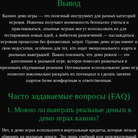
Вывод
Казино демо игры — это полезный инструмент для разных категорий
игроков. Новички получают возможность безопасно учиться и
практиковаться, опытные игроки могут использовать их для
тестирования новых идей, а любители развлечений — наслаждаться
игровым процессом без финансовых затрат. Однако демо игры имеют и
свои недостатки, особенно для тех, кто ищет эмоционального азарта и
реальных выигрышей. Важно понимать, что демо режим — это
дополнение к реальной игре, которое помогает развиваться и
принимать обдуманные решения. Оптимальное использование демо игр
позволит максимально раскрыть их потенциал и сделать занятие
азартом более комфортным и ответственным.
Часто задаваемые вопросы (FAQ)
1. Можно ли выиграть реальные деньги в
демо играх казино?
Нет, в демо играх используются виртуальные кредиты, которые нельзя
обменять на реальные деньги. Это лишь учебный или развлекательный