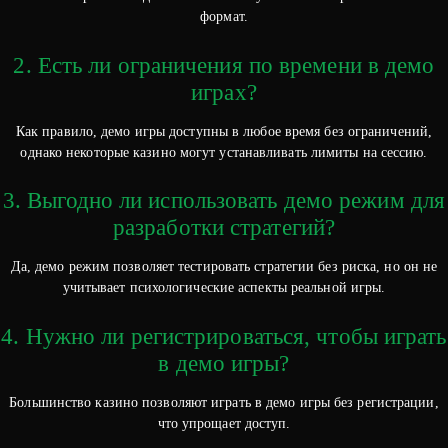
формат.
2. Есть ли ограничения по времени в демо
играх?
Как правило, демо игры доступны в любое время без ограничений,
однако некоторые казино могут устанавливать лимиты на сессию.
3. Выгодно ли использовать демо режим для
разработки стратегий?
Да, демо режим позволяет тестировать стратегии без риска, но он не
учитывает психологические аспекты реальной игры.
4. Нужно ли регистрироваться, чтобы играть
в демо игры?
Большинство казино позволяют играть в демо игры без регистрации,
что упрощает доступ.