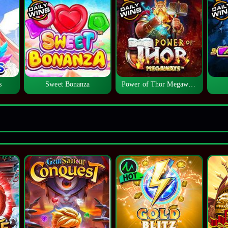
s
Sweet Bonanza
Power of Thor Megaways