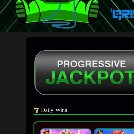
Daily Wins