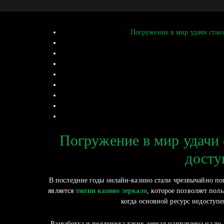
Погружение в мир удачи стан
Погружение в мир удачи с
досту
В последние годы онлайн-казино стали чрезвычайно поп
является
типпи казино зеркало
, которое позволяет пол
когда основной ресурс недоступе
Разработка и поддержка таких зеркал направлена на то,