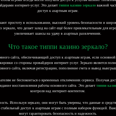
йдерами интернет-услуг. Это делает
типпи казино зеркало
важной част
доступ к азартным играм.
ают простоту в использовании, высокий уровень безопасности и широк
ез зеркало, что делает заход на сайт ещё более привлекательным для и
увеличивает шансы на удачу в азартных развлечениях.
Что такое типпи казино зеркало?
вного сайта, обеспечивающий доступ к азартным играм, если основной
кировки со стороны провайдеров интернет-услуг. Зеркало является по
овного сайта, включая регистрацию, пополнение счета и вывод выигры
вателям не беспокоиться о временных отключениях сервиса. Получая дос
идание восстановления работы основного сайта. Это делает
типпи кази
контроля над интернет-контентом.
ность. Используя зеркало, они могут быть уверены, что данные и средств
 стабильный доступ к азартным играм с полным набором функций. Важн
могут гарантировать безопасность и надежность.