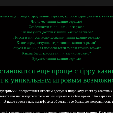
овится еще проще с tippy казино зеркало, которое дарит доступ к уник
Что такое типпи казино зеркало?
Особенности типпи казино зеркало
Как получить доступ к типпи казино зеркало?
Плюсы и минусы использования типпи казино зеркало
Какие игры доступны через типпи казино зеркало?
Бонусы и акции для пользователей типпи казино зеркало
Какова безопасность типпи казино зеркало?
Будущее типпи казино зеркало
тановится еще проще с tippy кази
п к уникальным игровым возможн
улярными, предоставляя игрокам доступ к широкому спектру азартных 
ьзователям наслаждаться любимыми играми в любое время. Это зеркало 
н. В наше время такие платформы обретают все большую популярность и
 чтобы игроки всегда могли получать доступ к услугам казино. Пользов