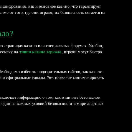
ы шифрования, как и основное казино, что гарантирует
мо от того, где они играют, их безопасность остается на
ало?
ных страницах казино или специальных форумах. Удобно,
 ссылку на
типпи казино зеркало
, игроки могут быстро
обходимо избегать подозрительных сайтов, так как это
ки и официальные каналы. Это позволит минимизировать
 включает информацию о том, как отличить безопасное
то одно из важных условий безопасности в мире азартных