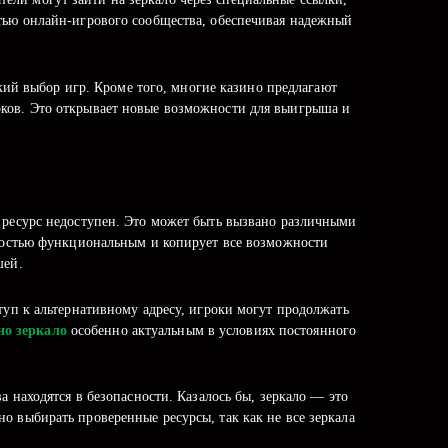
ью онлайн-игрового сообщества, обеспечивая надежный
ий выбор игр. Кроме того, многие казино предлагают
гроков. Это открывает новые возможности для выигрыша и
 ресурс недоступен. Это может быть вызвано различными
лностью функциональным и копирует все возможности
шей.
туп к альтернативному адресу, игроки могут продолжать
но зеркало
особенно актуальным в условиях постоянного
а находятся в безопасности. Казалось бы, зеркало — это
о выбирать проверенные ресурсы, так как не все зеркала