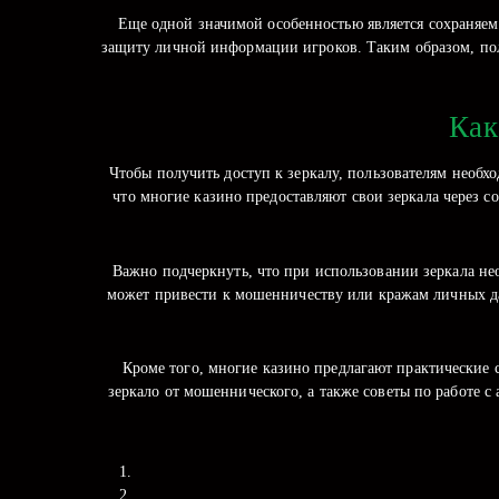
Еще одной значимой особенностью является сохраняема
защиту личной информации игроков. Таким образом, польз
Как
Чтобы получить доступ к зеркалу, пользователям необх
что многие казино предоставляют свои зеркала через с
Важно подчеркнуть, что при использовании зеркала не
может привести к мошенничеству или кражам личных да
Кроме того, многие казино предлагают практические 
зеркало от мошеннического, а также советы по работе с