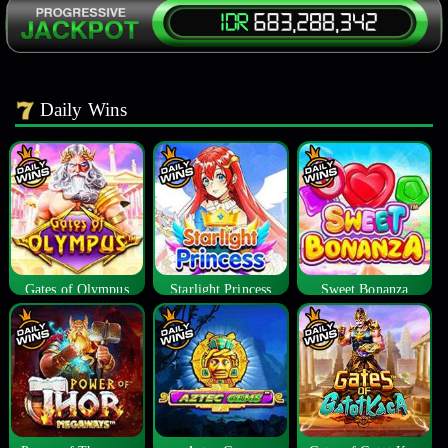
Daily Wins
Gates of Olympus
Starlight Princess
Sweet Bonanza