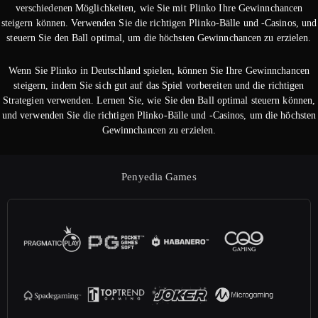
verschiedenen Möglichkeiten, wie Sie mit Plinko Ihre Gewinnchancen
steigern können. Verwenden Sie die richtigen Plinko-Bälle und -Casinos, und
steuern Sie den Ball optimal, um die höchsten Gewinnchancen zu erzielen.
Wenn Sie Plinko in Deutschland spielen, können Sie Ihre Gewinnchancen
steigern, indem Sie sich gut auf das Spiel vorbereiten und die richtigen
Strategien verwenden. Lernen Sie, wie Sie den Ball optimal steuern können,
und verwenden Sie die richtigen Plinko-Bälle und -Casinos, um die höchsten
Gewinnchancen zu erzielen.
Penyedia Games