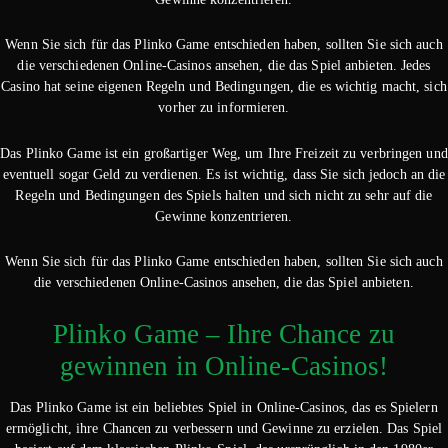
Wenn Sie sich für das Plinko Game entschieden haben, sollten Sie sich auch
die verschiedenen Online-Casinos ansehen, die das Spiel anbieten. Jedes
Casino hat seine eigenen Regeln und Bedingungen, die es wichtig macht, sich
vorher zu informieren.
Das Plinko Game ist ein großartiger Weg, um Ihre Freizeit zu verbringen und
eventuell sogar Geld zu verdienen. Es ist wichtig, dass Sie sich jedoch an die
Regeln und Bedingungen des Spiels halten und sich nicht zu sehr auf die
Gewinne konzentrieren.
Wenn Sie sich für das Plinko Game entschieden haben, sollten Sie sich auch
die verschiedenen Online-Casinos ansehen, die das Spiel anbieten.
Plinko Game – Ihre Chance zu
gewinnen in Online-Casinos!
Das Plinko Game ist ein beliebtes Spiel in Online-Casinos, das es Spielern
ermöglicht, ihre Chancen zu verbessern und Gewinne zu erzielen. Das Spiel