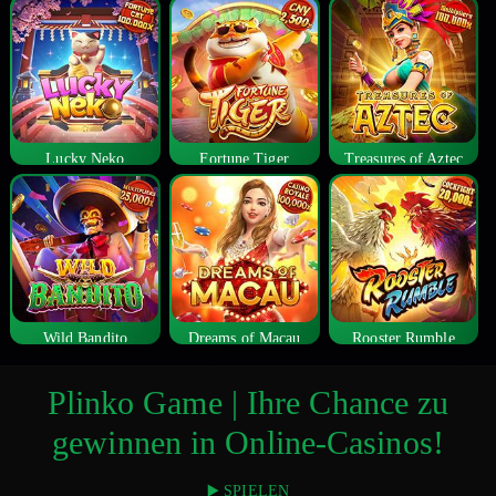
Lucky Neko
Fortune Tiger
Treasures of Aztec
Wild Bandito
Dreams of Macau
Rooster Rumble
Plinko Game | Ihre Chance zu
gewinnen in Online-Casinos!
▶️ SPIELEN