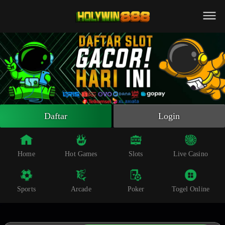
Beranda
Slot Online
Live Casino
Sportsbook
Arcade
Togel Online
Daftar
Login
Poker
Whatsapp
Home
Hot Games
Slots
Live Casino
Telegram
Sports
Arcade
Poker
Togel Online
Livechat