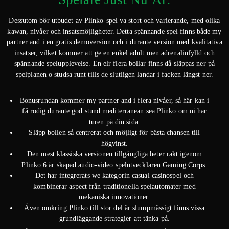
Dessutom bör utbudet av Plinko-spel va stort och varierande, med olika
kawan, nivåer och insatsmöjligheter. Detta spännande spel finns både my
partner and i en gratis demoversion och i durante version med kvalitativa
insatser, vilket kommer att ge en enkel adult men adrenalinfylld och
spännande spelupplevelse. En elr flera bollar finns då släppas ner på
spelplanen o studsa runt tills de slutligen landar i facken längst ner.
Bonusrundan kommer my partner and i flera nivåer, så här kan i
få rodig durante god stund mediterranean sea Plinko om ni har
turen på din sida.
Släpp bollen så centrerat och möjligt för bästa chansen till
högvinst.
Den mest klassiska versionen tillgängliga heter rakt igenom
Plinko 6 är skapad audio-video spelutvecklaren Gaming Corps.
Det har integrerats we kategorin casual casinospel och
kombinerar aspect från traditionella spelautomater med
mekaniska innovationer.
Även omkring Plinko till stor del är slumpmässigt finns vissa
grundläggande strategier att tänka på.