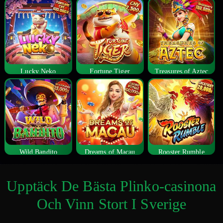
Lucky Neko
Fortune Tiger
Treasures of Aztec
Wild Bandito
Dreams of Macau
Rooster Rumble
Upptäck De Bästa Plinko-casinona
Och Vinn Stort I Sverige