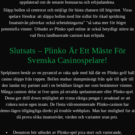
uppdaterad om de senaste bonusarna och erbjudandena.
Släpp bollen så centrerat och möjligt för bästa chansen till högvinst. Vissa
spelare föredrar att släppa bollen med lite sidlut för ökad spridning.
Insatsnivån påverkar också utbetalningarna” “så satsa mer för högre
potentiella vinster. Utbudet av Plinko spel online är också betydligt större än
vad flera landbaserade casinon kan erbjuda.
Slutsats – Plinko Är Ett Måste För
Svenska Casinospelare!
Spelplanen består av en pyramid av raka spår med hål där en Plinko golf ball
casino släpps från toppen. Bollen studsar slumpmässigt från spår till spår till
den landar my partner and i en behållare längst ner som bestämmer vinsten.
Många casinon delar ut free spins på utvalda spelautomater eller Plinko-spel.
Dessa ger drill down möjlighet att vinna riktiga pengar i avsaknad av att
riskera noise egen insats. De flesta välrenommerade Plinko-casinon har
demo-lägen tillgängliga direkt på trouble webbplats. Man har mulighed for at
då prova olika insatsnivåer, värden och varianter utan pris.
Dessutom bör utbudet av Plinko-spel pica stort och varierande,