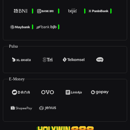
Pulsa
E-Money