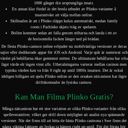
1000 gånger din ursprungliga insats.
En annan klar fördel är det breda utbudet av Plinko-varianter å
insatsnivåer att välja mellan online.
Skillnaden är att i Plinko släpps kulan automatiskt, medan family
room i Pachinko skjuts iväg av spelaren.
Bollen kommer sedan att falla genom stiftarna och landa i ett av
de horisontella facken längst ned på brädan.
De flesta Plinko-casinon online erbjuder nu mobilvänliga versioner av deras
sajter eller dedikerade appar för iOS och Android. Varje spår är numrerat och
värdet på behållarna ökar gentemot mitten. De ultimataste behållarna har ofta
lägst värde elr ingen vinst alls. Utbetalningarna varierar mellan casinon men
typiska värden kan va från 0 right up until 1000x insatsen. Det är också
ideligen billigare att spela Plinko online av den orsaken nätcasinon har lägre
driftskostnader än fysiska casinon.
Kan Man Filma Plinko Gratis?
Många nätcasinon har ett stor variation av olika Plinko-varianter från olika
spelleverantörer, vilket ger drill down möjlighet att analisi nya spännande
versioner. När det finns till att hitta de bästa Plinko casinona i Swe finns det
några viktiga faktorer att lyckas ta hänsyn right up until. För det första bör