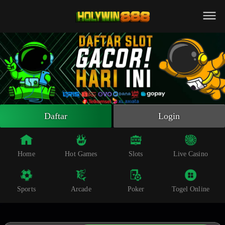
Beranda
Slot Online
Live Casino
Sportsbook
Arcade
Togel Online
Daftar
Login
Poker
Whatsapp
Home
Hot Games
Slots
Live Casino
Telegram
Sports
Arcade
Poker
Togel Online
Livechat