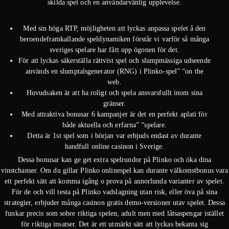
skilda spel och en användarvänlig upplevelse.
Med sin höga RTP, möjligheten att lyckas anpassa spelet å den
beroendeframkallande speldynamiken förstår vi varför så många
sveriges spelare har fått upp ögonen för det.
För att lyckas säkerställa rättvist spel och slumpmässiga udseende
används en slumptalsgenerator (RNG) i Plinko-spel” “on the
web.
Huvudsaken är att ha roligt och spela ansvarsfullt inom sina
gränser.
Med attraktiva bonusar 6 kampanjer är det en perfekt aplati för
både aktuella och erfarna” “spelare.
Detta är 1st spel som i början var erbjuds endast av durante
handfull online casinon i Sverige.
Dessa bonusar kan ge get extra spelrundor på Plinko och öka dina
vinstchanser. Om du gillar Plinko onlinespel kan durante välkomstbonus vara
ett perfekt sätt att komma igång o prova på annorlunda varianter av spelet.
För de och vill testa på Plinko vadslagning utan risk, eller öva på sina
strategier, erbjuder många casinon gratis demo-versioner utav spelet. Dessa
funkar precis som sobre riktiga spelen, adult men med låtsaspengar istället
för riktiga insatser. Det är ett utmärkt sätt att lyckas bekanta sig