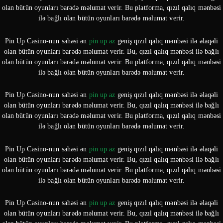
olan bütün oyunları barədə məlumat verir. Bu platforma, qızıl qalıq mənbəsi
ilə bağlı olan bütün oyunları barədə məlumat verir.
Pin Up Casino-nun sahəsi ən
pin up az
geniş qızıl qalıq mənbəsi ilə əlaqəli
olan bütün oyunları barədə məlumat verir. Bu, qızıl qalıq mənbəsi ilə bağlı
olan bütün oyunları barədə məlumat verir. Bu platforma, qızıl qalıq mənbəsi
ilə bağlı olan bütün oyunları barədə məlumat verir.
Pin Up Casino-nun sahəsi ən
pin up az
geniş qızıl qalıq mənbəsi ilə əlaqəli
olan bütün oyunları barədə məlumat verir. Bu, qızıl qalıq mənbəsi ilə bağlı
olan bütün oyunları barədə məlumat verir. Bu platforma, qızıl qalıq mənbəsi
ilə bağlı olan bütün oyunları barədə məlumat verir.
Pin Up Casino-nun sahəsi ən
pin up az
geniş qızıl qalıq mənbəsi ilə əlaqəli
olan bütün oyunları barədə məlumat verir. Bu, qızıl qalıq mənbəsi ilə bağlı
olan bütün oyunları barədə məlumat verir. Bu platforma, qızıl qalıq mənbəsi
ilə bağlı olan bütün oyunları barədə məlumat verir.
Pin Up Casino-nun sahəsi ən
pin up az
geniş qızıl qalıq mənbəsi ilə əlaqəli
olan bütün oyunları barədə məlumat verir. Bu, qızıl qalıq mənbəsi ilə bağlı