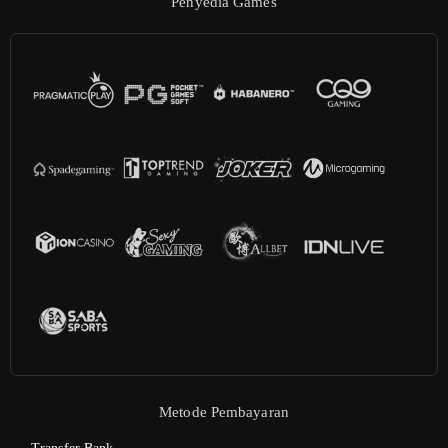
Penyedia Games
Metode Pembayaran