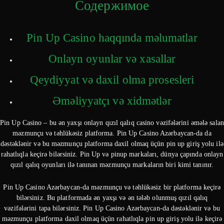
Содержимое
Pin Up Casino haqqında məlumatlar
Onlayn oyunlar və xasallar
Qeydiyyat və daxil olma prosesleri
Əməliyyatçı və xidmətlər
Pin Up Casino – bu ən yaxşı onlayn qızıl qalıq casino vəzifələrini əmələ salan
məzmunçu və təhlükəsiz platforma. Pin Up Casino Azərbaycan-da da
dəstəklənir və bu məzmunçu platforma daxil olmaq üçün pin up giriş yolu ilə
rahatlıqla keçirə bilərsiniz. Pin Up və pinup markaları, dünya çapında onlayn
qızıl qalıq oyunları ilə tanınan məzmunçu markaların biri kimi tanınır.
Pin Up Casino Azərbaycan-da məzmunçu və təhlükəsiz bir platforma keçirə
bilərsiniz. Bu platformada ən yaxşı və ən tələb olunmuş qızıl qalıq
vəzifələrini tapa bilərsiniz. Pin Up Casino Azərbaycan-da dəstəklənir və bu
məzmunçu platforma daxil olmaq üçün rahatlıqla pin up giriş yolu ilə keçirə