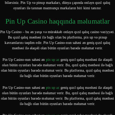
bilərsiniz. Pin Up və pinup markaları, dünya çapında onlayn qızıl qalıq
oyunları ilə tanınan məzmunçu markaların biri kimi tanınır.
Pin Up Casino haqqında məlumatlar
Pin Up Casino – bu ən yaxşı və mürəkkəb onlayn qızıl qalıq casino vəziyyəti.
Bu qızıl qalıq mənbəsi ilə bağlı olan bu platforma, pin up və pinup
kavramlarını təqdim edir. Pin Up Casino-nun sahəsi ən geniş qızıl qalıq
mənbəsi ilə əlaqəli olan bütün oyunları barədə məlumat verir.
Pin Up Casino-nun sahəsi ən
pin up az
geniş qızıl qalıq mənbəsi ilə əlaqəli
olan bütün oyunları barədə məlumat verir. Bu, qızıl qalıq mənbəsi ilə bağlı
olan bütün oyunları barədə məlumat verir. Bu platforma, qızıl qalıq mənbəsi
ilə bağlı olan bütün oyunları barədə məlumat verir.
Pin Up Casino-nun sahəsi ən
pin up az
geniş qızıl qalıq mənbəsi ilə əlaqəli
olan bütün oyunları barədə məlumat verir. Bu, qızıl qalıq mənbəsi ilə bağlı
olan bütün oyunları barədə məlumat verir. Bu platforma, qızıl qalıq mənbəsi
ilə bağlı olan bütün oyunları barədə məlumat verir.