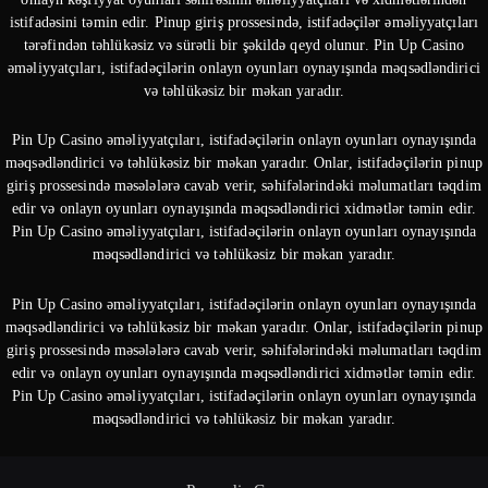
istifadəsini təmin edir. Pinup giriş prossesində, istifadəçilər əməliyyatçıları
tərəfindən təhlükəsiz və sürətli bir şəkildə qeyd olunur. Pin Up Casino
əməliyyatçıları, istifadəçilərin onlayn oyunları oynayışında məqsədləndirici
və təhlükəsiz bir məkan yaradır.
Pin Up Casino əməliyyatçıları, istifadəçilərin onlayn oyunları oynayışında
məqsədləndirici və təhlükəsiz bir məkan yaradır. Onlar, istifadəçilərin pinup
giriş prossesində məsələlərə cavab verir, səhifələrindəki məlumatları təqdim
edir və onlayn oyunları oynayışında məqsədləndirici xidmətlər təmin edir.
Pin Up Casino əməliyyatçıları, istifadəçilərin onlayn oyunları oynayışında
məqsədləndirici və təhlükəsiz bir məkan yaradır.
Pin Up Casino əməliyyatçıları, istifadəçilərin onlayn oyunları oynayışında
məqsədləndirici və təhlükəsiz bir məkan yaradır. Onlar, istifadəçilərin pinup
giriş prossesində məsələlərə cavab verir, səhifələrindəki məlumatları təqdim
edir və onlayn oyunları oynayışında məqsədləndirici xidmətlər təmin edir.
Pin Up Casino əməliyyatçıları, istifadəçilərin onlayn oyunları oynayışında
məqsədləndirici və təhlükəsiz bir məkan yaradır.