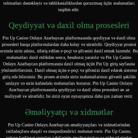
təlimatları dəstəkləyir və təhlükəsizliklərdən qorxutmaq üçün məlumatları
təqdim edir.
Qeydiyyat və daxil olma prosesleri
Pin Up Casino Onlayn Azərbaycan platformasında qeydiyyat və daxil olma
prosesleri basqa platformalardan daha kolay və sürətlidir. Qeydiyyat prosesi
ərzində sizin adınız, sifariş edilən e-poçt və şifrənizi daxil etmək lazımdır. Bu
məlumatları daxil etdikdən sonra, hesabınız yaratılır və Pin Up Casino
Onlayn Azərbaycan platformasına daxil olmaq üçün Pin Up giriş sayfasına
yönləndirilərsiniz. Daxil olmaq üçün e-poçt və şifrənizi daxil edərək sistemə
giriş edə bilərsiniz. Bu proses ərzində sizin məlumatlarınızı güvənli şəkildə
saxlayır və sizin kafandakı məlumatları korunur. Pin Up Casino Onlayn
Azərbaycan platformasında qeydiyyat və daxil olma prosesleri ən az
maliyyəli və sürətlidir, bu sizin oyun oynayışınıza daha çox zaman verir.
Əməliyyatçı və xidmətlər
Pin Up Casino Onlayn Azərbaycan əməliyyatçıları və xidmətlərindən
istifadəçilərə əlaqəli və məqsədləndirici məlumat verir. Pin Up Casino,
onlayn kəşfiyyat oyunları səhifəsinin əməliyyatçıları və xidmətlərindən