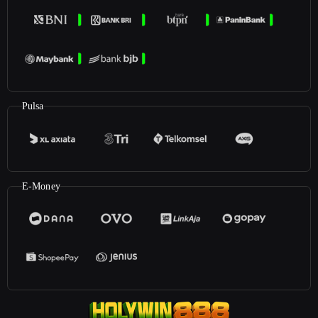
Pulsa
E-Money