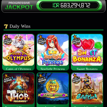
Daily Wins
Gates of Olympus
Starlight Princess
Sweet Bonanza