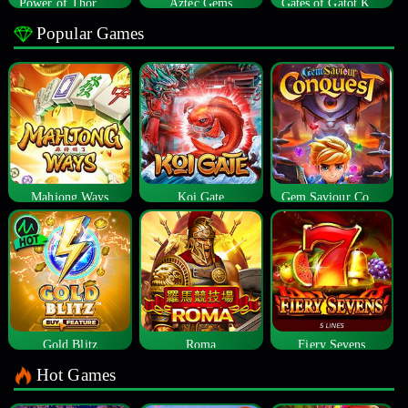
Power of Thor Megaways
Aztec Gems
Gates of Gatot Kaca
Popular Games
Mahjong Ways
Koi Gate
Gem Saviour Conquest
Gold Blitz
Roma
Fiery Sevens
Hot Games