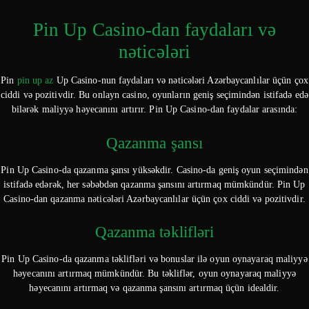
Pin Up Casino-dan faydaları və
nəticələri
Pin
pin up az
Up Casino-nun faydaları və nəticələri Azərbaycanlılar üçün çox
ciddi və pozitivdir. Bu onlayn casino, oyunların geniş seçimindən istifadə edə
bilərək maliyyə həyecanını artırır. Pin Up Casino-dan faydalar arasında:
Qazanma şansı
Pin Up Casino-da qazanma şansı yüksəkdir. Casino-da geniş oyun seçimindən
istifadə edərək, her səbəbdən qazanma şansını artırmaq mümkündür. Pin Up
Casino-dan qazanma nəticələri Azərbaycanlılar üçün çox ciddi və pozitivdir.
Qazanma təklifləri
Pin Up Casino-da qazanma təklifləri və bonuslar ilə oyun oynayaraq maliyyə
həyecanını artırmaq mümkündür. Bu təkliflər, oyun oynayaraq maliyyə
həyecanını artırmaq və qazanma şansını artırmaq üçün idealdir.