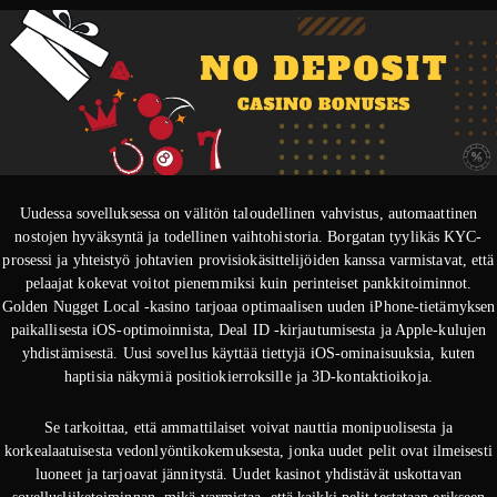
Uudessa sovelluksessa on välitön taloudellinen vahvistus, automaattinen
nostojen hyväksyntä ja todellinen vaihtohistoria. Borgatan tyylikäs KYC-
prosessi ja yhteistyö johtavien provisiokäsittelijöiden kanssa varmistavat, että
pelaajat kokevat voitot pienemmiksi kuin perinteiset pankkitoiminnot.
Golden Nugget Local -kasino tarjoaa optimaalisen uuden iPhone-tietämyksen
paikallisesta iOS-optimoinnista, Deal ID -kirjautumisesta ja Apple-kulujen
yhdistämisestä. Uusi sovellus käyttää tiettyjä iOS-ominaisuuksia, kuten
haptisia näkymiä positiokierroksille ja 3D-kontaktioikoja.
Se tarkoittaa, että ammattilaiset voivat nauttia monipuolisesta ja
korkealaatuisesta vedonlyöntikokemuksesta, jonka uudet pelit ovat ilmeisesti
luoneet ja tarjoavat jännitystä. Uudet kasinot yhdistävät uskottavan