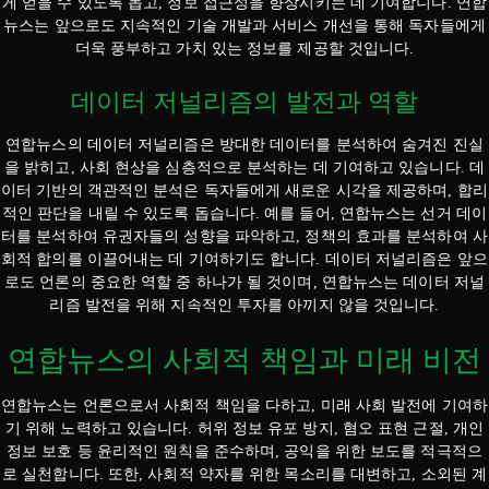
게 얻을 수 있도록 돕고, 정보 접근성을 향상시키는 데 기여합니다. 연합
뉴스는 앞으로도 지속적인 기술 개발과 서비스 개선을 통해 독자들에게
더욱 풍부하고 가치 있는 정보를 제공할 것입니다.
데이터 저널리즘의 발전과 역할
연합뉴스의 데이터 저널리즘은 방대한 데이터를 분석하여 숨겨진 진실
을 밝히고, 사회 현상을 심층적으로 분석하는 데 기여하고 있습니다. 데
이터 기반의 객관적인 분석은 독자들에게 새로운 시각을 제공하며, 합리
적인 판단을 내릴 수 있도록 돕습니다. 예를 들어, 연합뉴스는 선거 데이
터를 분석하여 유권자들의 성향을 파악하고, 정책의 효과를 분석하여 사
회적 합의를 이끌어내는 데 기여하기도 합니다. 데이터 저널리즘은 앞으
로도 언론의 중요한 역할 중 하나가 될 것이며, 연합뉴스는 데이터 저널
리즘 발전을 위해 지속적인 투자를 아끼지 않을 것입니다.
연합뉴스의 사회적 책임과 미래 비전
연합뉴스는 언론으로서 사회적 책임을 다하고, 미래 사회 발전에 기여하
기 위해 노력하고 있습니다. 허위 정보 유포 방지, 혐오 표현 근절, 개인
정보 보호 등 윤리적인 원칙을 준수하며, 공익을 위한 보도를 적극적으
로 실천합니다. 또한, 사회적 약자를 위한 목소리를 대변하고, 소외된 계