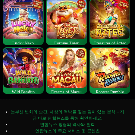
Lucky Neko
Fortune Tiger
Treasures of Aztec
Wild Bandito
Dreams of Macau
Rooster Rumble
눈부신 변화의 순간, 세상의 맥박을 짚는 깊이 있는 분석 – 지
금 바로 연합뉴스를 통해 확인하세요.
연합뉴스 창립의 역사와 철학
연합뉴스의 주요 서비스 및 콘텐츠