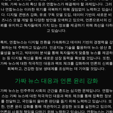
악화, 가짜 뉴스의 확산 등은 연합뉴스가 해결해야 할 과제입니다. 그러
나 연합뉴스는 이러한 위기를 극복하기 위해 끊임없이 노력하고 있습니
다. 디지털 콘텐츠 강화, 유료 구독 모델 도입, 데이터 기반의 새로운 비
즈니스 모델 개발 등 다양한 방안을 모색하고 있으며, 언론으로서의 신
뢰를 유지하고 독자들에게 가치 있는 정보를 제공하기 위해 최선을 다하
고 있습니다.
특히, 연합뉴스는 디지털 전환을 가속화하고 데이터 기반의 경쟁력을 강
화하는 데 주력하고 있습니다. 인공지능 기술을 활용하여 뉴스 생산 효
율성을 높이고, 빅데이터 분석을 통해 독자들에게 맞춤형 뉴스를 제공하
는 등 디지털 혁신을 통해 새로운 성장 동력을 확보할 것입니다. 또한,
가짜 뉴스에 대한 적극적인 대응과 팩트 체크를 강화하여 언론의 신뢰를
회복하고, 건강한 정보 생태계를 조성하는 데 기여할 것입니다.
가짜 뉴스 대응과 언론 윤리 강화
가짜 뉴스는 민주주의 사회의 근간을 흔드는 심각한 문제입니다. 연합뉴
스는 가짜 뉴스에 대한 적극적인 대응과 팩트 체크를 통해 정확한 정보
를 전달하고, 국민들의 올바른 판단을 돕기 위해 노력하고 있습니다. 또
한, 언론 윤리 강화를 통해 객관적이고 공정한 보도를 실천하고 있으며,
언론의 사회적 책임을 다하기 위해 노력하고 있습니다. 연합뉴스는 가짜