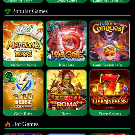
Power of Thor Megaways
Aztec Gems
Gates of Gatot Kaca
Popular Games
Mahjong Ways
Koi Gate
Gem Saviour Conquest
Gold Blitz
Roma
Fiery Sevens
Hot Games