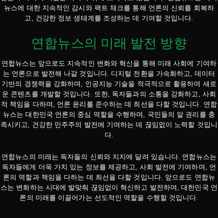
뉴스에 대한 지속적인 감시와 팩트 체크를 통해 언론의 신뢰를 회복하
고, 건강한 정보 생태계를 조성하는 데 기여할 것입니다.
연합뉴스의 미래 발전 방향
연합뉴스는 앞으로도 지속적인 변화와 혁신을 통해 미래 사회에 기여하
는 언론으로 발전해 나갈 것입니다. 디지털 전환을 가속화하고, 데이터
기반의 경쟁력을 강화하며, 인공지능 기술을 적극적으로 활용하여 새로
운 콘텐츠를 개발할 것입니다. 또한, 독자들과의 소통을 강화하고, 사회
적 책임을 다하며, 언론 윤리를 준수하는 데 최선을 다할 것입니다. 연합
뉴스는 대한민국 언론의 중심 역할을 수행하며, 국민들의 알 권리를 충
족시키고, 건강한 민주주의 발전에 기여하는 데 끊임없이 노력할 것입니
다.
연합뉴스의 미래는 독자들의 신뢰와 지지에 달려 있습니다. 연합뉴스는
독자들에게 더욱 가치 있는 정보를 제공하고, 사회 발전에 기여하며, 언
론의 역할과 책임을 다하는 데 최선을 다할 것입니다. 앞으로도 연합뉴
스는 변화하는 시대에 발맞춰 끊임없이 혁신하고 발전하며, 대한민국 언
론의 미래를 이끌어가는 선도적인 역할을 수행할 것입니다.