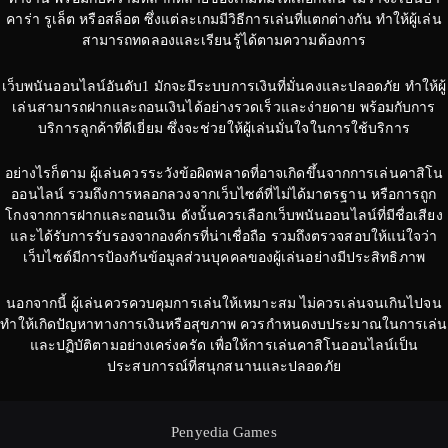
คาร่า รูเล็ต หรือสล็อต ซึ่งแต่ละเกมมีวิธีการเล่นที่แตกต่างกัน ทำให้ผู้เล่น
สามารถทดลองและเรียนรู้ได้ตามความต้องการ
เว็บพนันออนไลน์อันดับ1 มักจะมีระบบการเงินที่มั่นคงและปลอดภัย ทำให้ผู้
เล่นสามารถฝากและถอนเงินได้อย่างรวดเร็วและง่ายดาย พร้อมกับการ
บริการลูกค้าที่ดีเยี่ยม ซึ่งจะช่วยให้ผู้เล่นมั่นใจในการใช้บริการ
อย่างไรก็ตาม ผู้เล่นควรระวังข้อผิดพลาดที่อาจเกิดขึ้นจากการเล่นคาสิโน
ออนไลน์ รวมถึงการหลอกลวงจากเว็บไซต์ที่ไม่ได้มาตรฐาน หรือการถูก
โกงจากการฝากและถอนเงิน ดังนั้นควรเลือกเว็บพนันออนไลน์ที่มีชื่อเสียง
และได้รับการรับรองจากองค์กรที่น่าเชื่อถือ รวมถึงตรวจสอบให้แน่ใจว่า
เว็บไซต์มีการป้องกันข้อมูลส่วนบุคคลของผู้เล่นอย่างมีประสิทธิภาพ
นอกจากนี้ ผู้เล่นควรควบคุมการเล่นให้เหมาะสม ไม่ควรเล่นจนเกินไปจน
ทำให้เกิดปัญหาทางการเงินหรือสุขภาพ ควรกำหนดงบประมาณในการเล่น
และปฏิบัติตามอย่างเคร่งครัด เพื่อให้การเล่นคาสิโนออนไลน์เป็น
ประสบการณ์ที่สนุกสนานและปลอดภัย
Penyedia Games