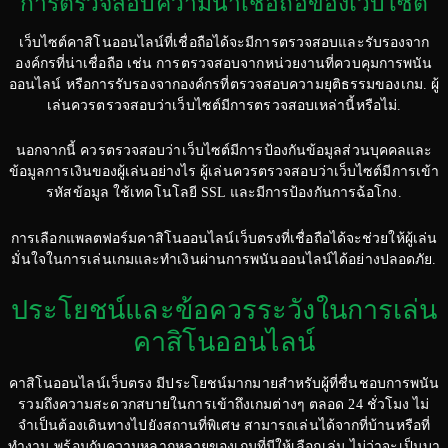
การตรวจสอบความน่าเชื่อถือของเว็บไซต์
เว็บไซต์คาสิโนออนไลน์ที่เชื่อถือได้จะมีการตรวจสอบและรับรองจาก
องค์กรที่น่าเชื่อถือ เช่น การตรวจสอบจากหน่วยงานที่ควบคุมการพนัน
ออนไลน์ หรือการรับรองจากองค์กรที่ตรวจสอบความยุติธรรมของเกม. ผู้
เล่นควรตรวจสอบว่าเว็บไซต์มีการตรวจสอบเหล่านี้หรือไม่.
นอกจากนี้ ควรตรวจสอบว่าเว็บไซต์มีการป้องกันข้อมูลส่วนบุคคลและ
ข้อมูลการเงินของผู้เล่นอย่างไร ผู้เล่นควรตรวจสอบว่าเว็บไซต์มีการเข้า
รหัสข้อมูล ใช้เทคโนโลยี SSL และมีการป้องกันการฉ้อโกง.
การเลือกแพลตฟอร์มคาสิโนออนไลน์เว็บตรงที่เชื่อถือได้จะช่วยให้ผู้เล่น
มั่นใจในการเล่นเกมและทำเงินผ่านการพนันออนไลน์ได้อย่างปลอดภัย.
ประโยชน์และข้อควรระวังในการเล่น
คาสิโนออนไลน์
คาสิโนออนไลน์เว็บตรง มีประโยชน์มากมายสำหรับผู้ที่ชื่นชอบการพนัน
รวมถึงความสะดวกสบายในการเข้าถึงเกมต่างๆ ตลอด 24 ชั่วโมง ไม่
จำเป็นต้องเดินทางไปยังสถานที่พิเศษ สามารถเล่นได้จากที่บ้านหรือที่
ทำงาน พร้อมกับความหลากหลายของเกมที่มีให้เลือกเล่น ไม่ว่าจะเป็นบา