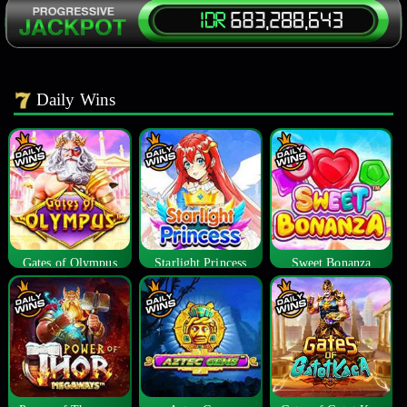
Daily Wins
Gates of Olympus
Starlight Princess
Sweet Bonanza