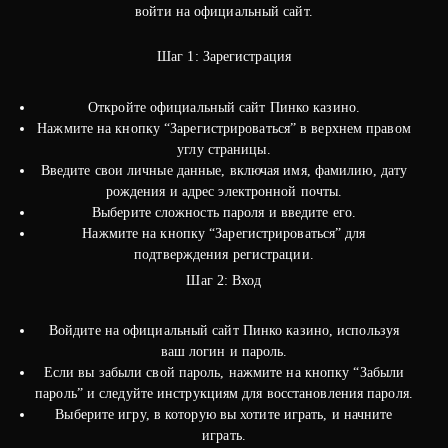
войти на официальный сайт.
Шаг 1: Зарегистрация
Откройте официальный сайт Пинко казино.
Нажмите на кнопку “Зарегистрироваться” в верхнем правом
углу страницы.
Введите свои личные данные, включая имя, фамилию, дату
рождения и адрес электронной почты.
Выберите сложность пароля и введите его.
Нажмите на кнопку “Зарегистрироваться” для
подтверждения регистрации.
Шаг 2: Вход
Войдите на официальный сайт Пинко казино, используя
ваш логин и пароль.
Если вы забыли свой пароль, нажмите на кнопку “Забыли
пароль” и следуйте инструкциям для восстановления пароля.
Выберите игру, в которую вы хотите играть, и начните
играть.