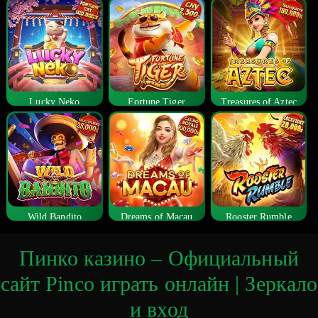
Lucky Neko
Fortune Tiger
Treasures of Aztec
Wild Bandito
Dreams of Macau
Rooster Rumble
Пинко казино – Официальный
сайт Pinco играть онлайн | Зеркало
и вход