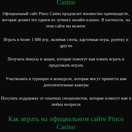
Casino
Официальный сайт Pinco Casino предлагает множество преимуществ,
которые делают его одним из лучших онлайн-казино. В частности, на
этом сайте вы можете:
Играть в более 1 000 игр, включая слоты, карточные игры, рулетку и
другие
Получать бонусы и акции, которые помогут вам начать играть и
продолжать играть
Участвовать в турнирах и конкурсах, которые могут принести вам
дополнительные выигры
Получать поддержку от опытных специалистов, которые помогут вам в
любых вопросах
Как играть на официальном сайте Pinco
Casino