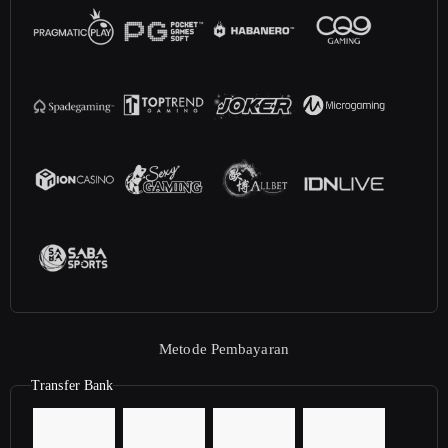
Metode Pembayaran
Transfer Bank