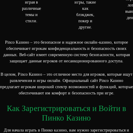
играя в
игры, такие
ло
различные
как
выи
темы и
блэкджек,
ден
стили.
покер и
другие.
Pinco Казино – это безопасное и надежное онлайн-казино, которое
обеспечивает игрокам конфиденциальность и безопасность своих
данных. Веб-сайт имеет современную систему безопасности, которая
защищает данные игроков от несанкционированного доступа.
В целом, Pinco Казино – это отличное место для игроков, которые ищут
развлечения и игры онлайн. Официальный сайт Pinco Казино
предлагает игрокам широкий спектр возможностей и функций, которые
обеспечивают им комфорт и безопасность при игре.
Как Зарегистрироваться и Войти в
Пинко Казино
Для начала играть в Пинко казино, вам нужно зарегистрироваться и