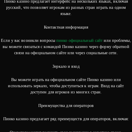
Пинко казино предлагает интерфейс на нескольких языках, включая
русский, что позволяет игрокам из разных стран играть на одном
языке.
Контактная информация
Если у вас возникли вопросы
пинко официальный сайт
или проблемы,
вы можете связаться с командой Пинко казино через форму обратной
связи на официальном сайте или через социальные сети.
Зеркало и вход
Вы можете играть на официальном сайте Пинко казино или
использовать зеркало, чтобы доступиться к играм. Вход на сайт
доступен для игроков из многих стран.
Преимущества для операторов
Пинко казино предлагает ряд преимуществ для операторов, включая: