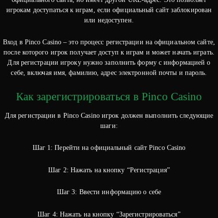
игрокам доступаться к играм, если официальный сайт заблокирован
или недоступен.
Вход в Pinco Casino – это процесс регистрации на официальном сайте,
после которого игрок получает доступ к играм и может начать играть.
Для регистрации игроку нужно заполнить форму с информацией о
себе, включая имя, фамилию, адрес электронной почты и пароль.
Как зарегистрироваться в Pinco Casino
Для регистрации в Pinco Casino игрок должен выполнить следующие
шаги:
Шаг 1: Перейти на официальный сайт Pinco Casino
Шаг 2: Нажать на кнопку “Регистрация”
Шаг 3: Ввести информацию о себе
Шаг 4: Нажать на кнопку “Зарегистрироваться”