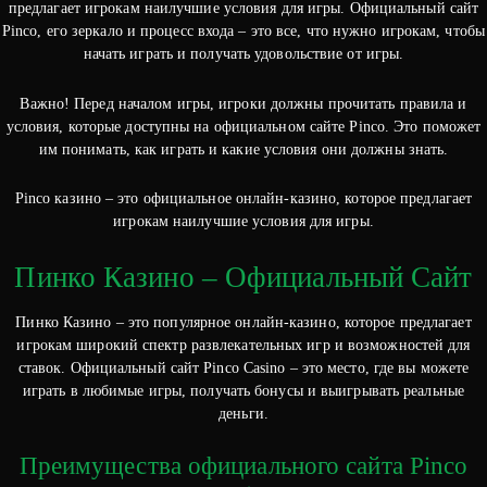
предлагает игрокам наилучшие условия для игры. Официальный сайт
Pinco, его зеркало и процесс входа – это все, что нужно игрокам, чтобы
начать играть и получать удовольствие от игры.
Важно! Перед началом игры, игроки должны прочитать правила и
условия, которые доступны на официальном сайте Pinco. Это поможет
им понимать, как играть и какие условия они должны знать.
Pinco казино – это официальное онлайн-казино, которое предлагает
игрокам наилучшие условия для игры.
Пинко Казино – Официальный Сайт
Пинко Казино – это популярное онлайн-казино, которое предлагает
игрокам широкий спектр развлекательных игр и возможностей для
ставок. Официальный сайт Pinco Casino – это место, где вы можете
играть в любимые игры, получать бонусы и выигрывать реальные
деньги.
Преимущества официального сайта Pinco