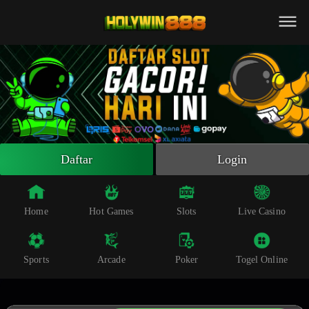
Beranda
Slot Online
Live Casino
Sportsbook
Arcade
Togel Online
Daftar
Login
Poker
Whatsapp
Home
Hot Games
Slots
Live Casino
Telegram
Sports
Arcade
Poker
Togel Online
Livechat