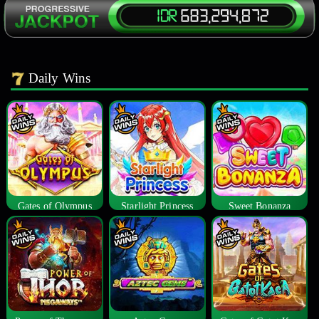
Daily Wins
Gates of Olympus
Starlight Princess
Sweet Bonanza