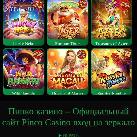
Lucky Neko
Fortune Tiger
Treasures of Aztec
Wild Bandito
Dreams of Macau
Rooster Rumble
Пинко казино – Официальный
сайт Pinco Casino вход на зеркало
▶️ ИГРАТЬ