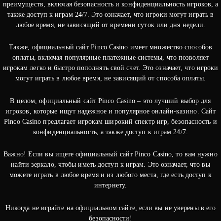
преимуществ, включая безопасность и конфиденциальность игроков, а
также доступ к играм 24/7. Это означает, что игроки могут играть в
любое время, не зависящий от времени суток или дня недели.
Также, официальный сайт Pinco Casino имеет множество способов
оплаты, включая популярные платежные системы, что позволяет
игрокам легко и быстро пополнять свой счет. Это означает, что игроки
могут играть в любое время, не зависящий от способа оплаты.
В целом, официальный сайт Pinco Casino – это лучший выбор для
игроков, которые ищут надежное и популярное онлайн-казино. Сайт
Pinco Casino предлагает игрокам широкий спектр игр, безопасность и
конфиденциальность, а также доступ к играм 24/7.
Важно! Если вы ищете официальный сайт Pinco Casino, то вам нужно
найти зеркало, чтобы иметь доступ к играм. Это означает, что вы
можете играть в любое время и из любого места, где есть доступ к
интернету.
Никогда не играйте на официальном сайте, если вы не уверены в его
безопасности!