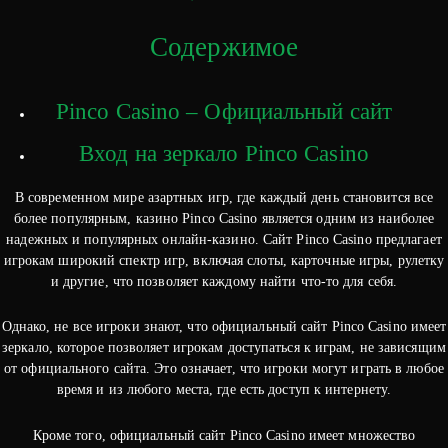
Содержимое
Pinco Casino – Официальный сайт
Вход на зеркало Pinco Casino
В современном мире азартных игр, где каждый день становится все
более популярным, казино Pinco Casino является одним из наиболее
надежных и популярных онлайн-казино. Сайт Pinco Casino предлагает
игрокам широкий спектр игр, включая слоты, карточные игры, рулетку
и другие, что позволяет каждому найти что-то для себя.
Однако, не все игроки знают, что официальный сайт Pinco Casino имеет
зеркало, которое позволяет игрокам доступаться к играм, не зависящим
от официального сайта. Это означает, что игроки могут играть в любое
время и из любого места, где есть доступ к интернету.
Кроме того, официальный сайт Pinco Casino имеет множество