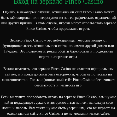
Вход на зеркало Pinco Casino
Однако, в некоторых случаях, официальный сайт Pinco Casino может
быть заблокирован или недоступен из-за географических ограничений
или других причин. В этом случае, игроки могут использовать зеркало
Pinco Casino, чтобы продолжить играть.
Зеркало Pinco Casino – это веб-страницы, которые копируют
функциональность официального сайта, но имеют другой домен или
IP-адрес. Это позволяет игрокам обойти блокировки и продолжить
играть в азартные игры.
Важно отметить, что зеркало Pinco Casino не является официальным
сайтом, и игроки должны быть осторожны, чтобы не попасться на
мошенничество. Только официальный сайт Pinco Casino обеспечивает
безопасность и честность игр.
Если вы хотите попробовать играть на зеркале Pinco Casino, вам нужно
найти подходящее зеркало и авторизоваться на нем, используя свои
логин и пароль. Вам также нужно быть уверенным, что вы играете на
официальном сайте Pinco Casino, а не на мошенническом сайте.