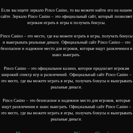
Если вы ищете зеркало Pinco Casino, то вы можете найти его на нашем
сайте. Зеркало Pinco Casino – это официальный сайт, который позволяет
игрокам играть в игры и получать бонусы.
Pinco Casino – это место, где вы можете играть в игры, получать бонусы
и выигрывать реальные деньги. Официальный сайт Pinco Casino – это
безопасное и надежное место для игроков, которые ищут развлечения и
шанс выиграть.
Pinco Casino – это официальное казино, которое предлагает игрокам
широкий спектр игр и развлечений. Официальный сайт Pinco Casino –
это место, где вы можете играть в игры, получать бонусы и выигрывать
реальные деньги.
Pinco Casino – это безопасное и надежное место для игроков, которые
ищут развлечения и шанс выиграть. Официальный сайт Pinco Casino –
это место, где вы можете играть в игры, получать бонусы и выигрывать
реальные деньги.