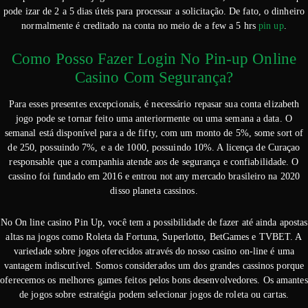
pode izar de 2 a 5 dias úteis para processar a solicitação. De fato, o dinheiro
normalmente é creditado na conta no meio de a few a 5 hrs
pin up
.
Como Posso Fazer Login No Pin-up Online
Casino Com Segurança?
Para esses presentes excepcionais, é necessário repasar sua conta elizabeth
jogo pode se tornar feito uma anteriormente ou uma semana a data. O
semanal está disponível para a de fifty, com um monto de 5%, some sort of
de 250, possuindo 7%, e a de 1000, possuindo 10%. A licença de Curaçao
responsable que a companhia atende aos de segurança e confiabilidade. O
cassino foi fundado em 2016 e entrou not any mercado brasileiro na 2020
disso planeta cassinos.
No On line casino Pin Up, você tem a possibilidade de fazer até ainda apostas
altas na jogos como Roleta da Fortuna, Superlotto, BetGames e TVBET. A
variedade sobre jogos oferecidos através do nosso casino on-line é uma
vantagem indiscutível. Somos considerados um dos grandes cassinos porque
oferecemos os melhores games feitos pelos bons desenvolvedores. Os amantes
de jogos sobre estratégia podem selecionar jogos de roleta ou cartas.