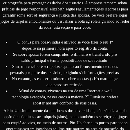
criptografia para proteger os dados dos usuários. A empresa também adota
práticas de jogo responsável elizabeth segue regulamentações rigorosas para
garantir some sort of segurança e justiça das apostas. Se você prefere jogar
jogos de tarjetas emocionantes ou visualizar a bola ag roleta girando ao redor
da roda, esta seção é para você.
O bônus para boas-vindas é ativado se você fizer o seu 1º
depósito na primeira hora após to registro da conta.
Se sobre aposta forem cumpridos, o dinheiro é transferido pro
saldo principal e tem a possibilidade de ser retirado.
Sim, um cassino é scrupoloso quanto ao fornecimento de dados
pessoais por parte dos usuários, exigindo só informações precisas.
No entanto, esse o certo número sobre apostas (x10) maraudage
que possa ser retirado.
Afinal de contas, vivemos na era de uma Internet e weil
tecnologia avançada, nestes casos a maioria 2″ “usuários prefere
apostar not any conforto de suas casas.
A Pin-Up simplesmente dá um show sobre diversidade, não só pela ampla
opção de máquinas caça-níqueis (slots), como também os serviços de jogos
com crupiê ao vivo, no meio de outros. Pin Up abre suas portas para todos
operating-system jogadores adultos que moram na área de operação do