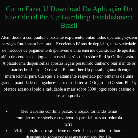
Como Fazer U Download Da Aplicação Do
Site Oficial Pin Up Gambling Establishment
Brasil
Além disso, a companhia é bastante experiente, então todos operating-system
serviços funcionam bem aqui. Excelentes bônus de depósito, uma variedade
de métodos de pagamento disponíveis e uma enorme quantidade de apostas,
além de centenas de jogos para cassino, são tudo sobre PinUp Online casino.
A plataforma disponibiliza apostas legais possuindo dinheiro real afin de os
usuários brasileiros. O cassino Pin number Up possui alguma licença
internacional para Curaçao e é altamente respeitado por centenas de uma
grande quantidade de jogadores ao redor da terra. O login no Cassino Pin-Up
oferece acesso rápido e indudable a mais sobre 5000 jogos sobre cassino e
apostas esportivas.
Meu trabalho combina paixão e noção, tornando temas
complexos acessíveis e envolventes para leitores ao redor da
terra.
Visite a seção correspondente no web-site, para não arruinar a
distribuição sobre rodadas grátis not any Pin Up.