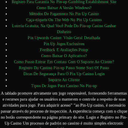
Registro Para Garantía No Pin-up Gambling Establishment Site
Como Baixar A Versão Windows?
Métodos De Pagamento No Pin Up Casino
Caça-níqueis On The Web No Pin Up Cassino
Loteria Gratuita, Na Qual Você Pode Do Pin-up Casino Ganhar
Dinheiro
Pin Upwards Casino: Visão Geral Detalhada
Pin Up Jogos Exclusivos
Feedback E Avaliações Pinup
Como Baixar O Aplicativo?
Como Posso Entrar Em Contato Com O Suporte Ao Cliente?
Registro Do Cassino Pin-up Passo Some Sort Of Passo
Dicas De Segurança Para O Pin Up Casino Login
Suporte Ao Cliente
Tipos De Jogos Para Cassino No Pin-up
A tablado promove ativamente um jogo responsável, fornecendo ferramentas
e recursos para ajudar os usuários a manterem o controle a respeito de suas
atividades para jogo. Para adquirir acesso” “ao Pin-Up casino, é necessário
passar através do processo de inspección. A experiência começa com o clique
no botão correspondente na página primary do site. Login e Registro no Pin-
Up Casino Um processo de padrón no cassino é muito simples electronic