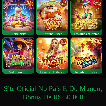
Lucky Neko
Fortune Tiger
Treasures of Aztec
Wild Bandito
Dreams of Macau
Rooster Rumble
Site Oficial No País E Do Mundo,
Bônus De R$ 30 000