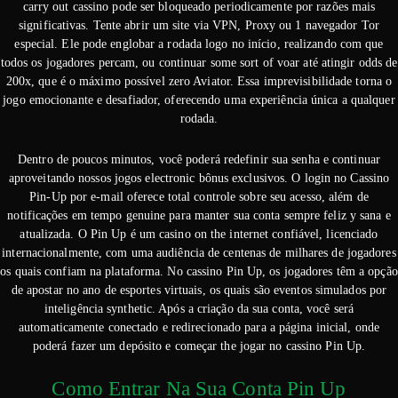
carry out cassino pode ser bloqueado periodicamente por razões mais
significativas. Tente abrir um site via VPN, Proxy ou 1 navegador Tor
especial. Ele pode englobar a rodada logo no início, realizando com que
todos os jogadores percam, ou continuar some sort of voar até atingir odds de
200x, que é o máximo possível zero Aviator. Essa imprevisibilidade torna o
jogo emocionante e desafiador, oferecendo uma experiência única a qualquer
rodada.
Dentro de poucos minutos, você poderá redefinir sua senha e continuar
aproveitando nossos jogos electronic bônus exclusivos. O login no Cassino
Pin-Up por e-mail oferece total controle sobre seu acesso, além de
notificações em tempo genuine para manter sua conta sempre feliz y sana e
atualizada. O Pin Up é um casino on the internet confiável, licenciado
internacionalmente, com uma audiência de centenas de milhares de jogadores
os quais confiam na plataforma. No cassino Pin Up, os jogadores têm a opção
de apostar no ano de esportes virtuais, os quais são eventos simulados por
inteligência synthetic. Após a criação da sua conta, você será
automaticamente conectado e redirecionado para a página inicial, onde
poderá fazer um depósito e começar the jogar no cassino Pin Up.
Como Entrar Na Sua Conta Pin Up