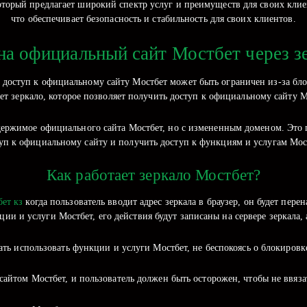
который предлагает широкий спектр услуг и преимуществ для своих кли
что обеспечивает безопасность и стабильность для своих клиентов.
на официальный сайт Мостбет через з
 доступ к официальному сайту Мостбет может быть ограничен из-за бло
ет зеркало, которое позволяет получить доступ к официальному сайту М
содержимое официального сайта Мостбет, но с измененным доменом. Это 
уп к официальному сайту и получить доступ к функциям и услугам Мос
Как работает зеркало Мостбет?
бет кз
когда пользователь вводит адрес зеркала в браузер, он будет пере
ции и услуги Мостбет, его действия будут записаны на сервере зеркала,
ать использовать функции и услуги Мостбет, не беспокоясь о блокировк
айтом Мостбет, и пользователь должен быть осторожен, чтобы не ввяза