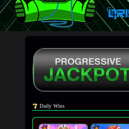
Daily Wins