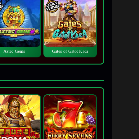
Aztec Gems
Gates of Gatot Kaca