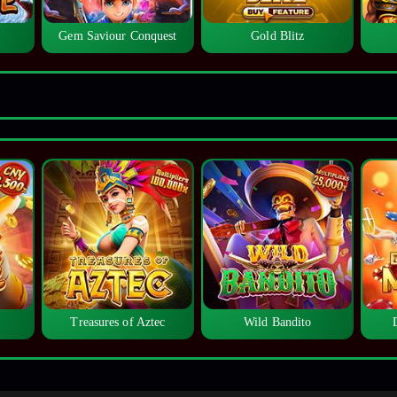
Gem Saviour Conquest
Gold Blitz
Treasures of Aztec
Wild Bandito