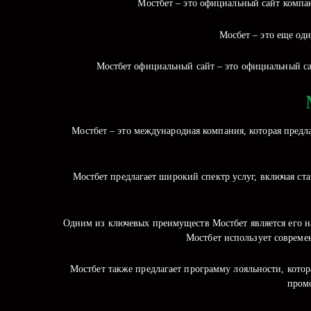
Мостбет – это официальный сайт компан
Мосбет – это еще оди
Мостбет официальный сайт – это официальный са
Мостбет – это международная компания, которая предла
Мостбет предлагает широкий спектр услуг, включая ст
Одним из ключевых преимуществ Мостбет является его на
Мостбет использует совреме
Мостбет также предлагает программу лояльности, кото
пром