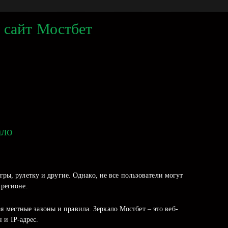
 сайт Мостбет
ало
ры, рулетку и другие. Однако, не все пользователи могут
 регионе.
я местные законы и правила. Зеркало Мостбет – это веб-
 и IP-адрес.