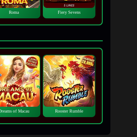
Roma
Fiery Sevens
Dreams of Macau
Rooster Rumble