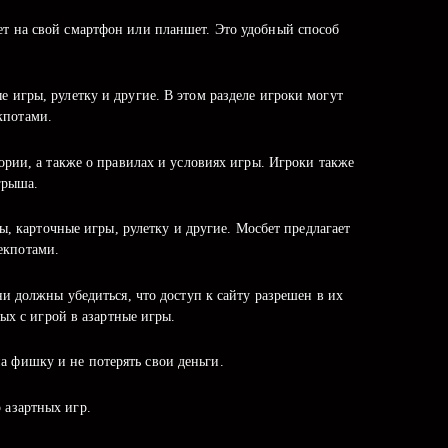
ет на свой смартфон или планшет. Это удобный способ
е игры, рулетку и другие. В этом разделе игроки могут
кпотами.
рии, а также о правилах и условиях игры. Игроки также
грыша.
ы, карточные игры, рулетку и другие. Мосбет предлагает
екпотами.
и должны убедиться, что доступ к сайту разрешен в их
ых с игрой в азартные игры.
а фишку и не потерять свои деньги.
 азартных игр.