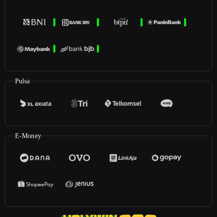
Pulsa
E-Money