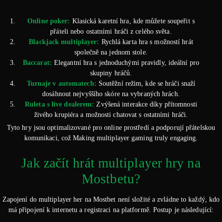
Online poker:
Klasická karetní hra, kde můžete soupeřit s
přáteli nebo ostatními hráči z celého světa.
Blackjack multiplayer:
Rychlá karta hra s možností hrát
společně na jednom stole.
Baccarat:
Elegantní hra s jednoduchými pravidly, ideální pro
skupiny hráčů.
Turnaje v automatech:
Soutěžní režim, kde se hráči snaží
dosáhnout nejvyššího skóre na vybraných hrách.
Ruleta s live dealerem:
Zvýšená interakce díky přítomnosti
živého krupiéra a možnosti chatovat s ostatními hráči.
Tyto hry jsou optimalizované pro online prostředí a podporují přátelskou
komunikaci, což Making multiplayer gaming truly engaging.
Jak začít hrát multiplayer hry na
Mostbetu?
Zapojení do multiplayer her na Mostbet není složité a zvládne to každý, kdo
má připojení k internetu a registraci na platformě. Postup je následující: