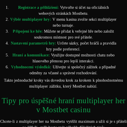
Registrace a přihlášení:
Vytvořte si účet na oficiálních
webových stránkách Mostbetu.
Výběr multiplayer hry:
V menu kasina zvolte sekci multiplayer
nebo turnaje.
Připojení ke hře:
Můžete se přidat k veřejné hře nebo založit
soukromou místnost pro své přátele.
Nastavení parametrů hry:
Určete sázky, počet hráčů a pravidla
hry podle preferencí.
Hraní a komunikace:
Využijte dostupné možnosti chatu nebo
hlasového přenosu pro lepší interakci.
Vyhodnocení výsledků:
Užívejte si společný zážitek a případné
odměny za včasné a správné rozhodování.
Takto jednoduché kroky vás dovedou krok za krokem k plnohodnotnému
multiplayer zážitku, který Mostbet nabízí.
Tipy pro úspěšné hraní multiplayer her
v Mostbet casinu
Chcete-li z multiplayer her na Mostbetu vytěžit maximum a užít si je s přáteli