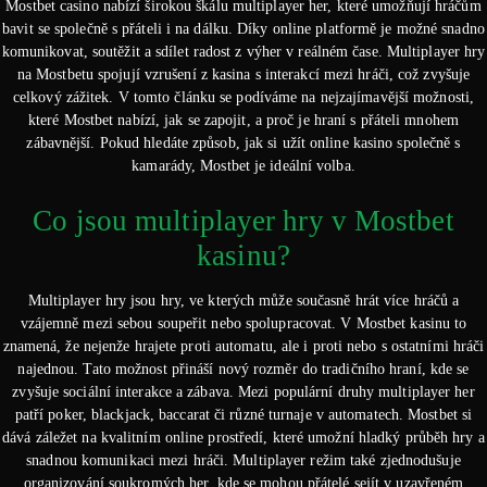
Mostbet casino nabízí širokou škálu multiplayer her, které umožňují hráčům
bavit se společně s přáteli i na dálku. Díky online platformě je možné snadno
komunikovat, soutěžit a sdílet radost z výher v reálném čase. Multiplayer hry
na Mostbetu spojují vzrušení z kasina s interakcí mezi hráči, což zvyšuje
celkový zážitek. V tomto článku se podíváme na nejzajímavější možnosti,
které Mostbet nabízí, jak se zapojit, a proč je hraní s přáteli mnohem
zábavnější. Pokud hledáte způsob, jak si užít online kasino společně s
kamarády, Mostbet je ideální volba.
Co jsou multiplayer hry v Mostbet
kasinu?
Multiplayer hry jsou hry, ve kterých může současně hrát více hráčů a
vzájemně mezi sebou soupeřit nebo spolupracovat. V Mostbet kasinu to
znamená, že nejenže hrajete proti automatu, ale i proti nebo s ostatními hráči
najednou. Tato možnost přináší nový rozměr do tradičního hraní, kde se
zvyšuje sociální interakce a zábava. Mezi populární druhy multiplayer her
patří poker, blackjack, baccarat či různé turnaje v automatech. Mostbet si
dává záležet na kvalitním online prostředí, které umožní hladký průběh hry a
snadnou komunikaci mezi hráči. Multiplayer režim také zjednodušuje
organizování soukromých her, kde se mohou přátelé sejít v uzavřeném