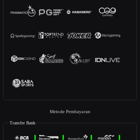
Metode Pembayaran
Transfer Bank