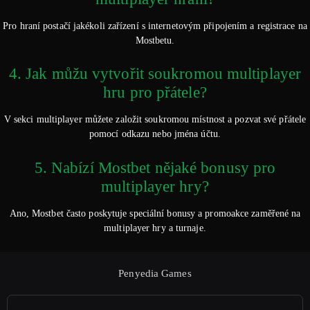
Pro hraní postačí jakékoli zařízení s internetovým připojením a registrace na
Mostbetu.
4. Jak můžu vytvořit soukromou multiplayer
hru pro přátele?
V sekci multiplayer můžete založit soukromou místnost a pozvat své přátele
pomocí odkazu nebo jména účtu.
5. Nabízí Mostbet nějaké bonusy pro
multiplayer hry?
Ano, Mostbet často poskytuje speciální bonusy a promoakce zaměřené na
multiplayer hry a turnaje.
Penyedia Games