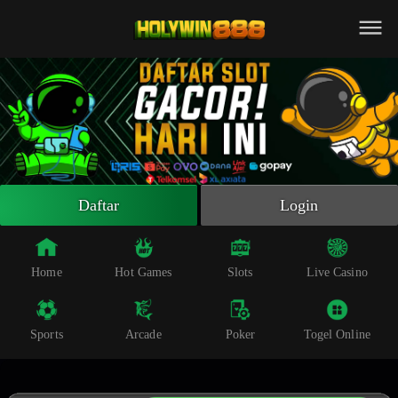
Beranda
Slot Online
Live Casino
Sportsbook
Arcade
Togel Online
Daftar
Login
Poker
Whatsapp
Home
Hot Games
Slots
Live Casino
Telegram
Sports
Arcade
Poker
Togel Online
Livechat