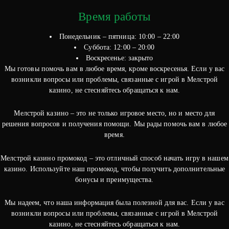
Время работы
Понедельник – пятница: 10:00 – 22:00
Суббота: 12:00 – 20:00
Воскресенье: закрыто
Мы готовы помочь вам в любое время, кроме воскресенья. Если у вас
возникли вопросы или проблемы, связанные с игрой в Мелстрой
казино, не стесняйтесь обращаться к нам.
Мелстрой казино – это не только игровое место, но и место для
решения вопросов и получения помощи. Мы рады помочь вам в любое
время.
Мелстрой казино промокод – это отличный способ начать игру в нашем
казино. Используйте наш промокод, чтобы получить дополнительные
бонусы и преимущества.
Мы надеем, что наша информация была полезной для вас. Если у вас
возникли вопросы или проблемы, связанные с игрой в Мелстрой
казино, не стесняйтесь обращаться к нам.