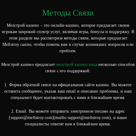
Методы Связи
Мелстрой казино – это онлайн-казино, которое предлагает своим
игрокам широкий спектр услуг, включая игры, бонусы и поддержку. В
этом разделе мы рассмотрим методы связи, которые предлагает
Mellstroy casino, чтобы помочь вам в случае возникших вопросов или
проблем.
Мелстрой казино предлагает
мелстрой казино вход
несколько способов
связи с его поддержкой:
1. Форма обратной связи на официальном сайте казино. Вы можете
оставить сообщение, указав ваш email и описание проблемы, и наш
специалист будет контактировать с вами в ближайшее время.
2. Email. Вы можете отправить электронное письмо на адрес
[support@mellstroy.com](mailto:support@mellstroy.com), и наши
специалисты ответят вам в ближайшее время.