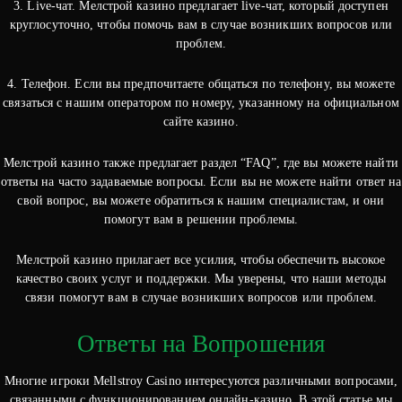
3. Live-чат. Мелстрой казино предлагает live-чат, который доступен
круглосуточно, чтобы помочь вам в случае возникших вопросов или
проблем.
4. Телефон. Если вы предпочитаете общаться по телефону, вы можете
связаться с нашим оператором по номеру, указанному на официальном
сайте казино.
Мелстрой казино также предлагает раздел “FAQ”, где вы можете найти
ответы на часто задаваемые вопросы. Если вы не можете найти ответ на
свой вопрос, вы можете обратиться к нашим специалистам, и они
помогут вам в решении проблемы.
Мелстрой казино прилагает все усилия, чтобы обеспечить высокое
качество своих услуг и поддержки. Мы уверены, что наши методы
связи помогут вам в случае возникших вопросов или проблем.
Ответы на Вопрошения
Многие игроки Mellstroy Casino интересуются различными вопросами,
связанными с функционированием онлайн-казино. В этой статье мы