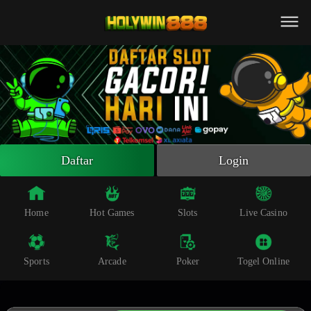
Beranda
Slot Online
Live Casino
Sportsbook
Arcade
Togel Online
Daftar
Login
Poker
Whatsapp
Home
Hot Games
Slots
Live Casino
Telegram
Sports
Arcade
Poker
Togel Online
Livechat