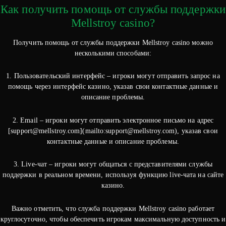
Как получить помощь от службы поддержки
Mellstroy casino?
Получить помощь от службы поддержки Mellstroy casino можно
несколькими способами:
1. Пользовательский интерфейс – игроки могут отправить запрос на
помощь через интерфейс казино, указав свои контактные данные и
описание проблемы.
2. Email – игроки могут отправить электронное письмо на адрес
[support@mellstroy.com](mailto:support@mellstroy.com), указав свои
контактные данные и описание проблемы.
3. Live-чат – игроки могут общаться с представителями службы
поддержки в реальном времени, используя функцию live-чата на сайте
казино.
Важно отметить, что служба поддержки Mellstroy casino работает
круглосуточно, чтобы обеспечить игрокам максимальную доступность и