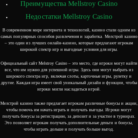
Преимущества Mellstroy Casino
Недостатки Mellstroy Casino
В современном мире интернета и технологий, казино стали одним из
самых популярных способов развлечения и заработка. Мелстрой казино
– это один из лучших онлайн-казино, которые предлагают игрокам
широкий спектр игр и выгодные условия для игры.
Официальный сайт Melstroy Casino – это место, где игроки могут найти
все, что им нужно для успешной игры. Здесь они могут выбрать из
широкого спектра игр, включая слоты, карточные игры, рулетку и
другие. Каждая игра имеет свой уникальный дизайн и функции, чтобы
игроки могли насладиться игрой.
Мелстрой казино также предлагает игрокам различные бонусы и акции,
чтобы помочь им начать играть и получать выгоды. Игроки могут
получать бонусы за регистрацию, за депозит и за участие в турнирах.
Это позволяет игрокам получать дополнительные деньги и бонусы,
чтобы играть дольше и получать больше выгод.