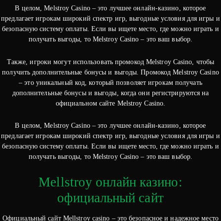
В целом, Melstroy Casino – это лучшее онлайн-казино, которое
предлагает игрокам широкий спектр игр, выгодные условия для игры и
безопасную систему оплаты. Если вы ищете место, где можно играть и
получать выгоды, то Melstroy Casino – это ваш выбор.
Также, игроки могут использовать промокод Melstroy Casino, чтобы
получить дополнительные бонусы и выгоды. Промокод Melstroy Casino
– это уникальный код, который позволяет игрокам получать
дополнительные бонусы и выгоды, когда они регистрируются на
официальном сайте Melstroy Casino.
В целом, Melstroy Casino – это лучшее онлайн-казино, которое
предлагает игрокам широкий спектр игр, выгодные условия для игры и
безопасную систему оплаты. Если вы ищете место, где можно играть и
получать выгоды, то Melstroy Casino – это ваш выбор.
Мellstroy онлайн казино:
официальный сайт
Официальный сайт Mellstroy casino – это безопасное и надежное место