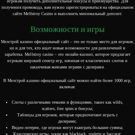
игрокам получить дополнительные бонусы и преимущества. Для
получения промокода, вам нужно зарегистрироваться на официальном
сайте Mellstroy Casino и выполнить минимальный депозит.
Возможности и игры
Мелстрой казино официальный сайт – это не только место для игроков,
но и для тех, кто ищет новые возможности для развлечений и
заработка. Mellstroy casino – это онлайн-казино, которое предлагает
игрокам широкий спектр игр, начиная от классических слотов и
заканчивая живыми играми с дилерами.
В Мелстрой казино официальный сайт можно найти более 1000 игр,
включая:
Слоты с различными темами и функциями, такие как wilds,
scatters, free spins и бонусы;
Таблицы для игроков, которые предпочитают играть с
дилерами;
Видео-лотереи, где игроки могут выиграть большие суммы;
Классические игры, такие как blackjack, roulette и baccarat;