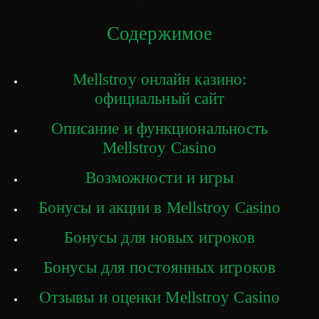
Содержимое
Мellstroy онлайн казино:
официальный сайт
Описание и функциональность
Mellstroy Casino
Возможности и игры
Бонусы и акции в Mellstroy Casino
Бонусы для новых игроков
Бонусы для постоянных игроков
Отзывы и оценки Mellstroy Casino