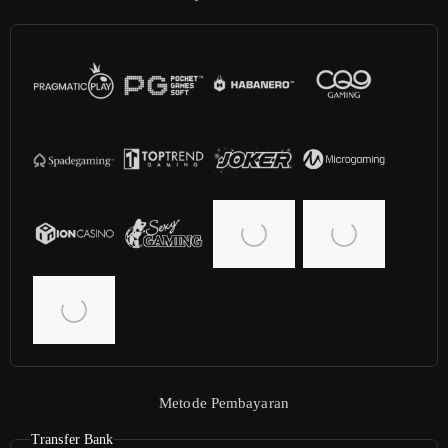
Metode Pembayaran
Transfer Bank