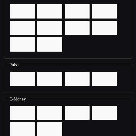
Pulsa
E-Money