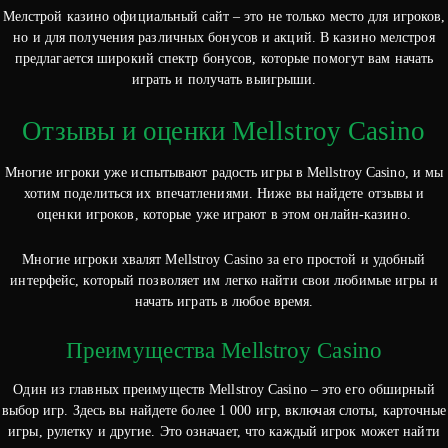
Мелстрой казино официальный сайт – это не только место для игроков,
но и для получения различных бонусов и акций. В казино мелстроя
предлагается широкий спектр бонусов, которые помогут вам начать
играть и получать выигрыши.
Отзывы и оценки Mellstroy Casino
Многие игроки уже испытывают радость игры в Mellstroy Casino, и мы
хотим поделиться их впечатлениями. Ниже вы найдете отзывы и
оценки игроков, которые уже играют в этом онлайн-казино.
Многие игроки хвалят Mellstroy Casino за его простой и удобный
интерфейс, который позволяет им легко найти свои любимые игры и
начать играть в любое время.
Преимущества Mellstroy Casino
Один из главных преимуществ Mellstroy Casino – это его обширный
выбор игр. Здесь вы найдете более 1 000 игр, включая слоты, карточные
игры, рулетку и другие. Это означает, что каждый игрок может найти