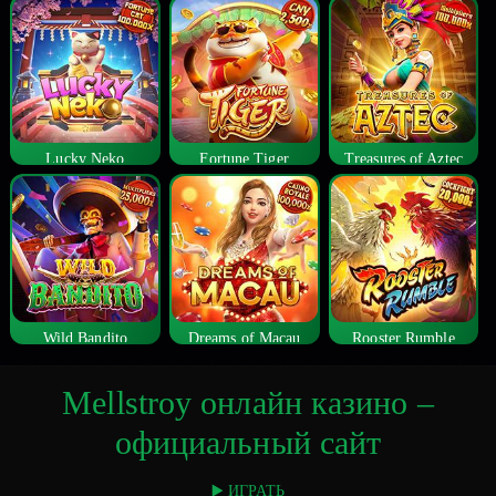
Lucky Neko
Fortune Tiger
Treasures of Aztec
Wild Bandito
Dreams of Macau
Rooster Rumble
Mellstroy онлайн казино –
официальный сайт
▶️ ИГРАТЬ