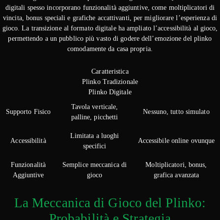
digitali spesso incorporano funzionalità aggiuntive, come moltiplicatori di
vincita, bonus speciali e grafiche accattivanti, per migliorare l’esperienza di
gioco. La transizione al formato digitale ha ampliato l’accessibilità al gioco,
permettendo a un pubblico più vasto di godere dell’emozione del plinko
comodamente da casa propria.
Caratteristica
Plinko Tradizionale
Plinko Digitale
Tavola verticale,
Supporto Fisico
Nessuno, tutto simulato
palline, picchetti
Limitata a luoghi
Accessibilità
Accessibile online ovunque
specifici
Funzionalità
Semplice meccanica di
Moltiplicatori, bonus,
Aggiuntive
gioco
grafica avanzata
La Meccanica di Gioco del Plinko:
Probabilità e Strategia