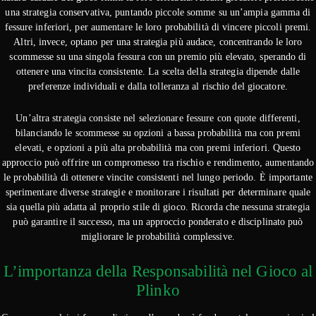
una strategia conservativa, puntando piccole somme su un’ampia gamma di
fessure inferiori, per aumentare le loro probabilità di vincere piccoli premi.
Altri, invece, optano per una strategia più audace, concentrando le loro
scommesse su una singola fessura con un premio più elevato, sperando di
ottenere una vincita consistente. La scelta della strategia dipende dalle
preferenze individuali e dalla tolleranza al rischio del giocatore.
Un’altra strategia consiste nel selezionare fessure con quote differenti,
bilanciando le scommesse su opzioni a bassa probabilità ma con premi
elevati, e opzioni a più alta probabilità ma con premi inferiori. Questo
approccio può offrire un compromesso tra rischio e rendimento, aumentando
le probabilità di ottenere vincite consistenti nel lungo periodo. È importante
sperimentare diverse strategie e monitorare i risultati per determinare quale
sia quella più adatta al proprio stile di gioco. Ricorda che nessuna strategia
può garantire il successo, ma un approccio ponderato e disciplinato può
migliorare le probabilità complessive.
L’importanza della Responsabilità nel Gioco al
Plinko