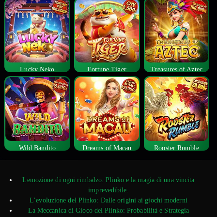
Lucky Neko
Fortune Tiger
Treasures of Aztec
Wild Bandito
Dreams of Macau
Rooster Rumble
Lemozione di ogni rimbalzo: Plinko e la magia di una vincita
imprevedibile.
L’evoluzione del Plinko: Dalle origini ai giochi moderni
La Meccanica di Gioco del Plinko: Probabilità e Strategia