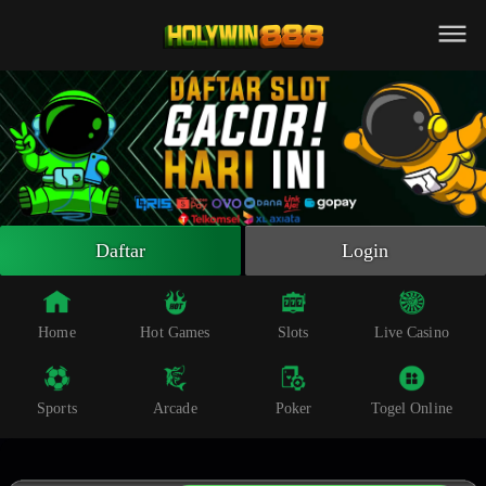
Beranda
Slot Online
Live Casino
Sportsbook
Arcade
Togel Online
Daftar
Login
Poker
Whatsapp
Home
Hot Games
Slots
Live Casino
Telegram
Sports
Arcade
Poker
Togel Online
Livechat