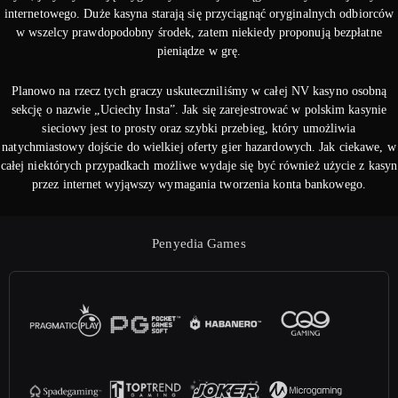
internetowego. Duże kasyna starają się przyciągnąć oryginalnych odbiorców
w wszelcy prawdopodobny środek, zatem niekiedy proponują bezpłatne
pieniądze w grę.
Planowo na rzecz tych graczy uskuteczniliśmy w całej NV kasyno osobną
sekcję o nazwie „Uciechy Insta”. Jak się zarejestrować w polskim kasynie
sieciowy jest to prosty oraz szybki przebieg, który umożliwia
natychmiastowy dojście do wielkiej oferty gier hazardowych. Jak ciekawe, w
całej niektórych przypadkach możliwe wydaje się być również użycie z kasyn
przez internet wyjąwszy wymagania tworzenia konta bankowego.
Penyedia Games