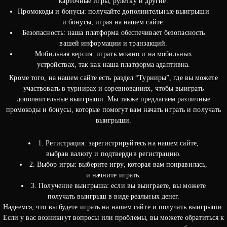
карточные игры, рулетку и другие.
Промокоды и бонусы: получайте дополнительные выигрыши
и бонусы, играя на нашем сайте.
Безопасность: наша платформа обеспечивает безопасность
вашей информации и транзакций.
Мобильная версия: играть можно и на мобильных
устройствах, так как наша платформа адаптивна.
Кроме того, на нашем сайте есть раздел “Турниры”, где вы можете
участвовать в турнирах и соревнованиях, чтобы выиграть
дополнительные выигрыши. Мы также предлагаем различные
промокоды и бонусы, которые помогут вам начать играть и получать
выигрыши.
1. Регистрация: зарегистрируйтесь на нашем сайте,
выбрав валюту и подтвердив регистрацию.
2. Выбор игры: выберите игру, которая вам понравилась,
и начните играть.
3. Получение выигрыша: если вы выиграете, вы можете
получать выигрыш в виде реальных денег.
Надеемся, что вы будете играть на нашем сайте и получать выигрыши.
Если у вас возникнут вопросы или проблемы, вы можете обратиться к