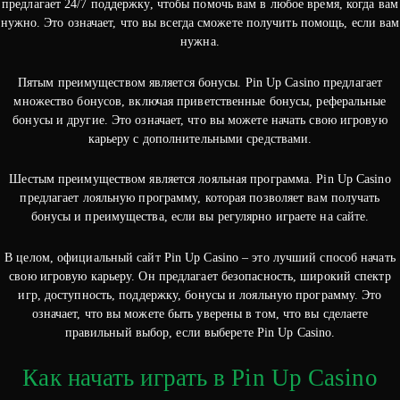
предлагает 24/7 поддержку, чтобы помочь вам в любое время, когда вам
нужно. Это означает, что вы всегда сможете получить помощь, если вам
нужна.
Пятым преимуществом является бонусы. Pin Up Casino предлагает
множество бонусов, включая приветственные бонусы, реферальные
бонусы и другие. Это означает, что вы можете начать свою игровую
карьеру с дополнительными средствами.
Шестым преимуществом является лояльная программа. Pin Up Casino
предлагает лояльную программу, которая позволяет вам получать
бонусы и преимущества, если вы регулярно играете на сайте.
В целом, официальный сайт Pin Up Casino – это лучший способ начать
свою игровую карьеру. Он предлагает безопасность, широкий спектр
игр, доступность, поддержку, бонусы и лояльную программу. Это
означает, что вы можете быть уверены в том, что вы сделаете
правильный выбор, если выберете Pin Up Casino.
Как начать играть в Pin Up Casino