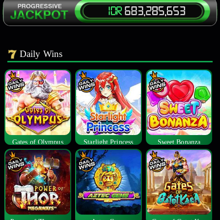
Daily Wins
Gates of Olympus
Starlight Princess
Sweet Bonanza