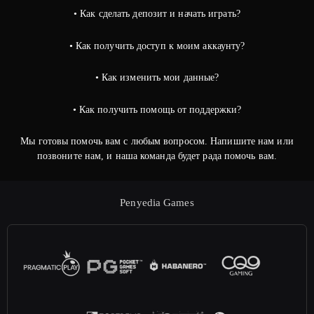
• Как сделать депозит и начать играть?
• Как получить доступ к моим аккаунту?
• Как изменить мои данные?
• Как получить помощь от поддержки?
Мы готовы помочь вам с любым вопросом. Напишите нам или
позвоните нам, и наша команда будет рада помочь вам.
Penyedia Games