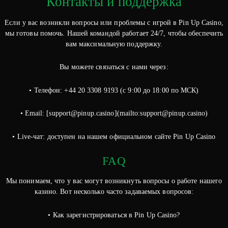
Контакты и поддержка
Если у вас возникли вопросы или проблемы с игрой в Pin Up Casino,
мы готовы помочь. Нашей командой работает 24/7, чтобы обеспечить
вам максимальную поддержку.
Вы можете связаться с нами через:
• Телефон: +44 20 3308 9193 (с 9:00 до 18:00 по МСК)
• Email: [support@pinup.casino](mailto:support@pinup.casino)
• Live-чат: доступен на нашем официальном сайте Pin Up Casino
FAQ
Мы понимаем, что у вас могут возникнуть вопросы о работе нашего
казино. Вот несколько часто задаваемых вопросов:
• Как зарегистрироваться в Pin Up Casino?