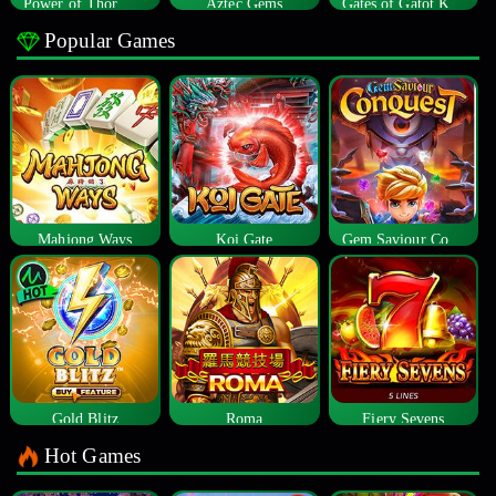
Power of Thor Megaways
Aztec Gems
Gates of Gatot Kaca
Popular Games
Mahjong Ways
Koi Gate
Gem Saviour Conquest
Gold Blitz
Roma
Fiery Sevens
Hot Games