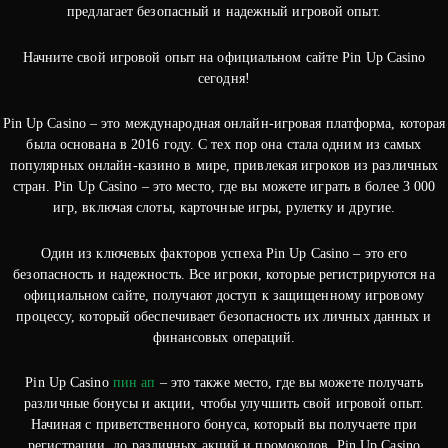
предлагает безопасный и надежный игровой опыт.
Начните свой игровой опыт на официальном сайте Pin Up Casino
сегодня!
Pin Up Casino – это международная онлайн-игровая платформа, которая
была основана в 2016 году. С тех пор она стала одним из самых
популярных онлайн-казино в мире, привлекая игроков из различных
стран. Pin Up Casino – это место, где вы можете играть в более 3 000
игр, включая слоты, карточные игры, рулетку и другие.
Один из ключевых факторов успеха Pin Up Casino – это его
безопасность и надежность. Все игроки, которые регистрируются на
официальном сайте, получают доступ к защищенному игровому
процессу, который обеспечивает безопасность их личных данных и
финансовых операций.
Pin Up Casino
пин ап
– это также место, где вы можете получать
различные бонусы и акции, чтобы улучшить свой игровой опыт.
Начиная с приветственного бонуса, который вы получаете при
регистрации, до различных акций и промокодов, Pin Up Casino