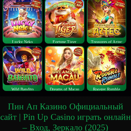
Lucky Neko
Fortune Tiger
Treasures of Aztec
Wild Bandito
Dreams of Macau
Rooster Rumble
Пин Ап Казино Официальный
сайт | Pin Up Casino играть онлайн
– Вход, Зеркало (2025)