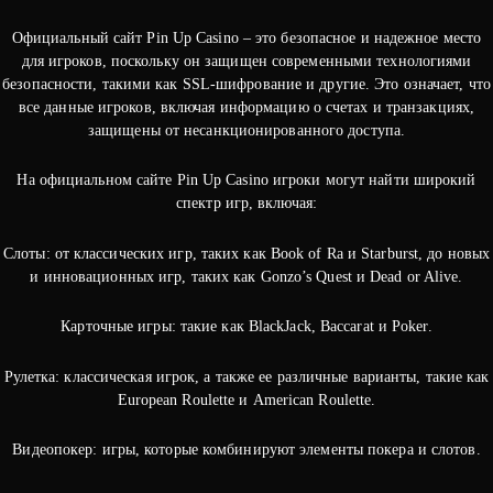
Официальный сайт Pin Up Casino – это безопасное и надежное место
для игроков, поскольку он защищен современными технологиями
безопасности, такими как SSL-шифрование и другие. Это означает, что
все данные игроков, включая информацию о счетах и транзакциях,
защищены от несанкционированного доступа.
На официальном сайте Pin Up Casino игроки могут найти широкий
спектр игр, включая:
Слоты: от классических игр, таких как Book of Ra и Starburst, до новых
и инновационных игр, таких как Gonzo’s Quest и Dead or Alive.
Карточные игры: такие как BlackJack, Baccarat и Poker.
Рулетка: классическая игрок, а также ее различные варианты, такие как
European Roulette и American Roulette.
Видеопокер: игры, которые комбинируют элементы покера и слотов.