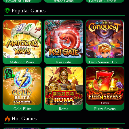
Power of Thor Megaways
Aztec Gems
Gates of Gatot Kaca
Popular Games
Mahjong Ways
Koi Gate
Gem Saviour Conquest
Gold Blitz
Roma
Fiery Sevens
Hot Games