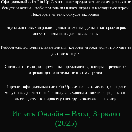
Официальный сайт Pin Up Casino также предлагает игрокам различные
бонусы и акции, чтобы помочь им начать играть и насладиться игрой.
Некоторые из этих бонусов включают:
Бонусы для новых игроков: дополнительные деньги, которые игроки
могут использовать для начала игры.
Рефбонусы: дополнительные деньги, которые игроки могут получать за
участие в играх.
Специальные акции: временные предложения, которые предлагают
игрокам дополнительные преимущества.
В целом, официальный сайт Pin Up Casino – это место, где игроки
могут насладиться игрой и получать удовольствие от игры, а также
иметь доступ к широкому спектру развлекательных игр.
Играть Онлайн – Вход, Зеркало
(2025)