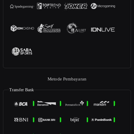
Metode Pembayaran
Transfer Bank