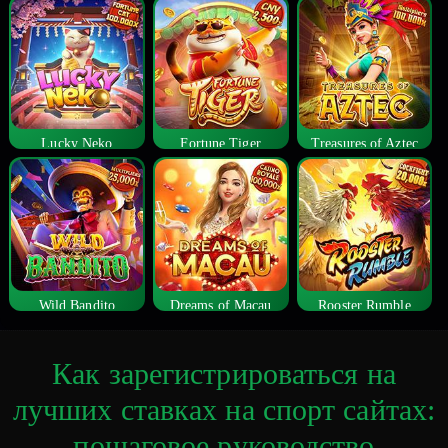
Lucky Neko
Fortune Tiger
Treasures of Aztec
Wild Bandito
Dreams of Macau
Rooster Rumble
Как зарегистрироваться на
лучших ставках на спорт сайтах:
пошаговое руководство