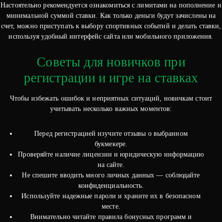
Настоятельно рекомендуется ознакомиться с лимитами на пополнение и
минимальной суммой ставки. Как только деньги будут зачислены на
счет, можно приступать к выбору спортивных событий и делать ставки,
используя удобный интерфейс сайта или мобильного приложения.
Советы для новичков при
регистрации и игре на ставках
Чтобы избежать ошибок и неприятных ситуаций, новичкам стоит
учитывать несколько важных моментов:
Перед регистрацией изучите отзывы о выбранном
букмекере.
Проверяйте наличие лицензии и юридическую информацию
на сайте.
Не спешите вводить много личных данных — соблюдайте
конфиденциальность.
Используйте надежные пароли и храните их в безопасном
месте.
Внимательно читайте правила бонусных программ и