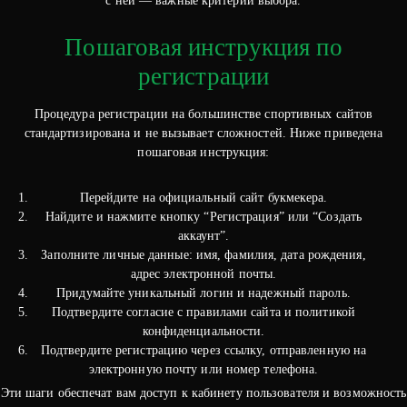
с ней — важные критерии выбора.
Пошаговая инструкция по
регистрации
Процедура регистрации на большинстве спортивных сайтов
стандартизирована и не вызывает сложностей. Ниже приведена
пошаговая инструкция:
Перейдите на официальный сайт букмекера.
Найдите и нажмите кнопку “Регистрация” или “Создать
аккаунт”.
Заполните личные данные: имя, фамилия, дата рождения,
адрес электронной почты.
Придумайте уникальный логин и надежный пароль.
Подтвердите согласие с правилами сайта и политикой
конфиденциальности.
Подтвердите регистрацию через ссылку, отправленную на
электронную почту или номер телефона.
Эти шаги обеспечат вам доступ к кабинету пользователя и возможность