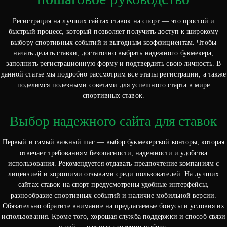
Регистрация на лучших сайтах ставок на спорт — это простой и
быстрый процесс, который позволяет получить доступ к широкому
выбору спортивных событий и выгодным коэффициентам. Чтобы
начать делать ставки, достаточно выбрать надежного букмекера,
заполнить регистрационную форму и подтвердить свою личность. В
данной статье мы подробно рассмотрим все этапы регистрации, а также
поделимся полезными советами для успешного старта в мире
спортивных ставок.
Выбор надежного сайта для ставок
Первый и самый важный шаг — выбор букмекерской конторы, которая
отвечает требованиям безопасности, надежности и удобства
использования. Рекомендуется отдавать предпочтение компаниям с
лицензией и хорошими отзывами среди пользователей. На лучших
сайтах ставок на спорт предусмотрены удобные интерфейсы,
разнообразие спортивных событий и наличие мобильной версии.
Обязательно обратите внимание на предлагаемые бонусы и условия их
использования. Кроме того, хорошая служба поддержки и способ связи