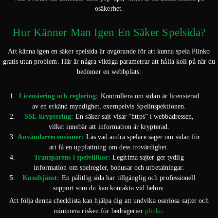
osäkerhet.
Hur Känner Man Igen En Säker Spelsida?
Att känna igen en säker spelsida är avgörande för att kunna spela Plinko
gratis utan problem. Här är några viktiga parametrar att hålla koll på när du
bedömer en webbplats:
Licensiering och reglering:
Kontrollera om sidan är licensierad
av en erkänd myndighet, exempelvis Spelinspektionen.
SSL-kryptering:
En säker sajt visar “https” i webbadressen,
vilket innebär att information är krypterad.
Användarrecensioner:
Läs vad andra spelare säger om sidan för
att få en uppfattning om dess trovärdighet.
Transparens i spelvillkor:
Legitima sajter ger tydlig
information om spelregler, bonusar och utbetalningar.
Kundtjänst:
En pålitlig sida har tillgänglig och professionell
support som du kan kontakta vid behov.
Att följa denna checklista kan hjälpa dig att undvika oseriösa sajter och
minimera risken för bedrägerier
plinko
.