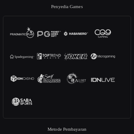
Penyedia Games
Metode Pembayaran