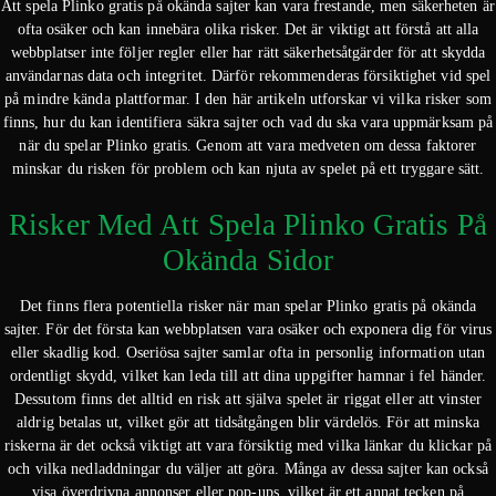
Att spela Plinko gratis på okända sajter kan vara frestande, men säkerheten är
ofta osäker och kan innebära olika risker. Det är viktigt att förstå att alla
webbplatser inte följer regler eller har rätt säkerhetsåtgärder för att skydda
användarnas data och integritet. Därför rekommenderas försiktighet vid spel
på mindre kända plattformar. I den här artikeln utforskar vi vilka risker som
finns, hur du kan identifiera säkra sajter och vad du ska vara uppmärksam på
när du spelar Plinko gratis. Genom att vara medveten om dessa faktorer
minskar du risken för problem och kan njuta av spelet på ett tryggare sätt.
Risker Med Att Spela Plinko Gratis På
Okända Sidor
Det finns flera potentiella risker när man spelar Plinko gratis på okända
sajter. För det första kan webbplatsen vara osäker och exponera dig för virus
eller skadlig kod. Oseriösa sajter samlar ofta in personlig information utan
ordentligt skydd, vilket kan leda till att dina uppgifter hamnar i fel händer.
Dessutom finns det alltid en risk att själva spelet är riggat eller att vinster
aldrig betalas ut, vilket gör att tidsåtgången blir värdelös. För att minska
riskerna är det också viktigt att vara försiktig med vilka länkar du klickar på
och vilka nedladdningar du väljer att göra. Många av dessa sajter kan också
visa överdrivna annonser eller pop-ups, vilket är ett annat tecken på