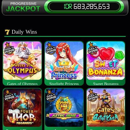
Daily Wins
Gates of Olympus
Starlight Princess
Sweet Bonanza