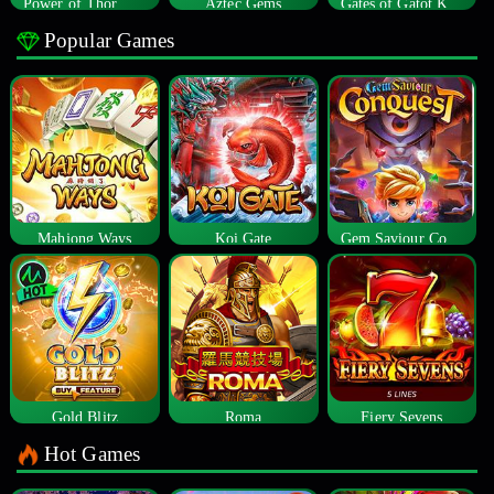
Power of Thor Megaways
Aztec Gems
Gates of Gatot Kaca
Popular Games
Mahjong Ways
Koi Gate
Gem Saviour Conquest
Gold Blitz
Roma
Fiery Sevens
Hot Games