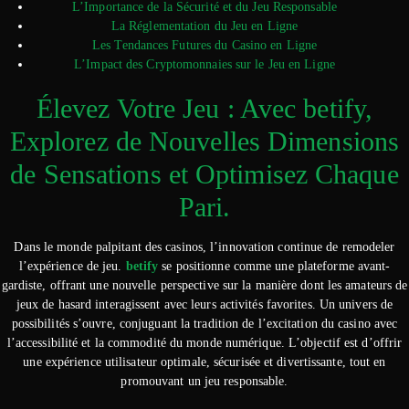
L’Importance de la Sécurité et du Jeu Responsable
La Réglementation du Jeu en Ligne
Les Tendances Futures du Casino en Ligne
L’Impact des Cryptomonnaies sur le Jeu en Ligne
Élevez Votre Jeu : Avec betify,
Explorez de Nouvelles Dimensions
de Sensations et Optimisez Chaque
Pari.
Dans le monde palpitant des casinos, l’innovation continue de remodeler
l’expérience de jeu.
betify
se positionne comme une plateforme avant-
gardiste, offrant une nouvelle perspective sur la manière dont les amateurs de
jeux de hasard interagissent avec leurs activités favorites. Un univers de
possibilités s’ouvre, conjuguant la tradition de l’excitation du casino avec
l’accessibilité et la commodité du monde numérique. L’objectif est d’offrir
une expérience utilisateur optimale, sécurisée et divertissante, tout en
promouvant un jeu responsable.