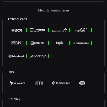
Metode Pembayaran
Transfer Bank
Pulsa
E-Money