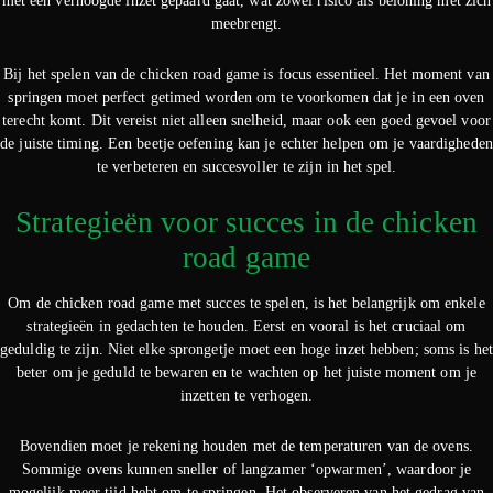
met een verhoogde inzet gepaard gaat, wat zowel risico als beloning met zich
meebrengt.
Bij het spelen van de chicken road game is focus essentieel. Het moment van
springen moet perfect getimed worden om te voorkomen dat je in een oven
terecht komt. Dit vereist niet alleen snelheid, maar ook een goed gevoel voor
de juiste timing. Een beetje oefening kan je echter helpen om je vaardigheden
te verbeteren en succesvoller te zijn in het spel.
Strategieën voor succes in de chicken
road game
Om de chicken road game met succes te spelen, is het belangrijk om enkele
strategieën in gedachten te houden. Eerst en vooral is het cruciaal om
geduldig te zijn. Niet elke sprongetje moet een hoge inzet hebben; soms is het
beter om je geduld te bewaren en te wachten op het juiste moment om je
inzetten te verhogen.
Bovendien moet je rekening houden met de temperaturen van de ovens.
Sommige ovens kunnen sneller of langzamer ‘opwarmen’, waardoor je
mogelijk meer tijd hebt om te springen. Het observeren van het gedrag van