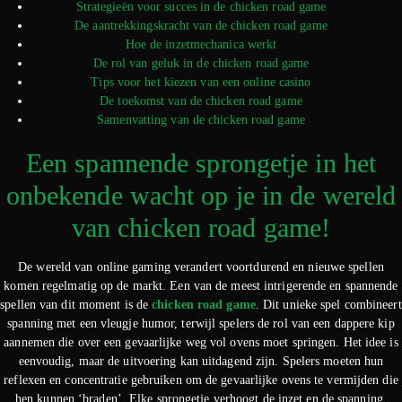
Strategieën voor succes in de chicken road game
De aantrekkingskracht van de chicken road game
Hoe de inzetmechanica werkt
De rol van geluk in de chicken road game
Tips voor het kiezen van een online casino
De toekomst van de chicken road game
Samenvatting van de chicken road game
Een spannende sprongetje in het
onbekende wacht op je in de wereld
van chicken road game!
De wereld van online gaming verandert voortdurend en nieuwe spellen
komen regelmatig op de markt. Een van de meest intrigerende en spannende
spellen van dit moment is de
chicken road game
. Dit unieke spel combineert
spanning met een vleugje humor, terwijl spelers de rol van een dappere kip
aannemen die over een gevaarlijke weg vol ovens moet springen. Het idee is
eenvoudig, maar de uitvoering kan uitdagend zijn. Spelers moeten hun
reflexen en concentratie gebruiken om de gevaarlijke ovens te vermijden die
hen kunnen ‘braden’. Elke sprongetje verhoogt de inzet en de spanning,