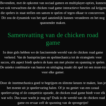
Bovendien, met de opkomst van sociaal gamen en multiplayer-opties, kunnen
we ook verwachten dat de chicken road game interactieve functies zal krijgen
die spelers in staat stellen om samen te spelen of tegen elkaar te concurreren.
Dit zou de dynamiek van het spel aanzienlijk kunnen veranderen en het nog
spannender maken.
Samenvatting van de chicken road
game
In deze gids hebben we de fascinerende wereld van de chicken road game
verkend. Van de basisprincipes en spelmechanica tot de strategieën voor
succes, elk aspect biedt spelers de kans om met plezier en spanning te spelen.
De unieke combinatie van humor en uitdaging maakt dit spel tot een must-try
voor elke gamer.
Door de inzetmechanica goed te begrijpen en slimme keuzes te maken, kun je
het meeste uit je speelervaring halen. Of je nu geniet van een casual
speelervaring of de competitie opzoekt, de chicken road game biedt voor elk
wat wils. Dus waar wacht je nog op? Duik in de wereld van de chicken road
game en ervaar zelf de spanning van de sprongetjes!