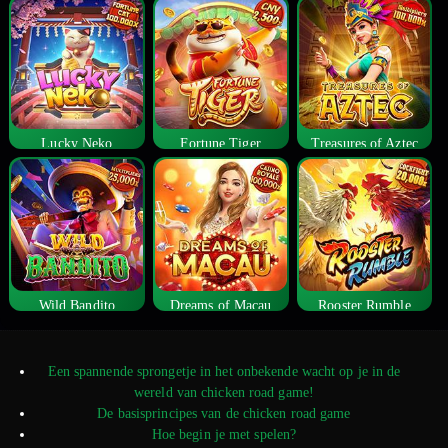
Lucky Neko
Fortune Tiger
Treasures of Aztec
Wild Bandito
Dreams of Macau
Rooster Rumble
Een spannende sprongetje in het onbekende wacht op je in de
wereld van chicken road game!
De basisprincipes van de chicken road game
Hoe begin je met spelen?