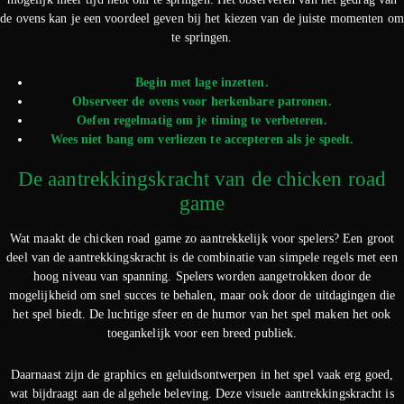
de ovens kan je een voordeel geven bij het kiezen van de juiste momenten om
te springen.
Begin met lage inzetten.
Observeer de ovens voor herkenbare patronen.
Oefen regelmatig om je timing te verbeteren.
Wees niet bang om verliezen te accepteren als je speelt.
De aantrekkingskracht van de chicken road
game
Wat maakt de chicken road game zo aantrekkelijk voor spelers? Een groot
deel van de aantrekkingskracht is de combinatie van simpele regels met een
hoog niveau van spanning. Spelers worden aangetrokken door de
mogelijkheid om snel succes te behalen, maar ook door de uitdagingen die
het spel biedt. De luchtige sfeer en de humor van het spel maken het ook
toegankelijk voor een breed publiek.
Daarnaast zijn de graphics en geluidsontwerpen in het spel vaak erg goed,
wat bijdraagt aan de algehele beleving. Deze visuele aantrekkingskracht is