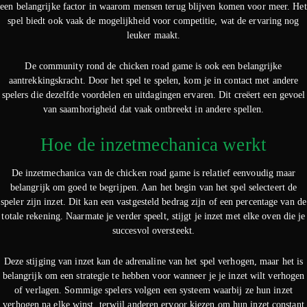
een belangrijke factor in waarom mensen terug blijven komen voor meer. Het
spel biedt ook vaak de mogelijkheid voor competitie, wat de ervaring nog
leuker maakt.
De community rond de chicken road game is ook een belangrijke
aantrekkingskracht. Door het spel te spelen, kom je in contact met andere
spelers die dezelfde voordelen en uitdagingen ervaren. Dit creëert een gevoel
van saamhorigheid dat vaak ontbreekt in andere spellen.
Hoe de inzetmechanica werkt
De inzetmechanica van de chicken road game is relatief eenvoudig maar
belangrijk om goed te begrijpen. Aan het begin van het spel selecteert de
speler zijn inzet. Dit kan een vastgesteld bedrag zijn of een percentage van de
totale rekening. Naarmate je verder speelt, stijgt je inzet met elke oven die je
succesvol oversteekt.
Deze stijging van inzet kan de adrenaline van het spel verhogen, maar het is
belangrijk om een strategie te hebben voor wanneer je je inzet wilt verhogen
of verlagen. Sommige spelers volgen een systeem waarbij ze hun inzet
verhogen na elke winst, terwijl anderen ervoor kiezen om hun inzet constant