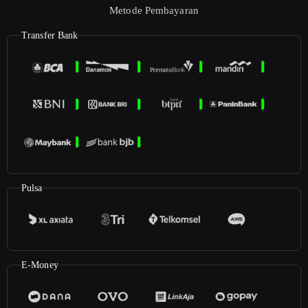
Metode Pembayaran
Transfer Bank
Pulsa
E-Money