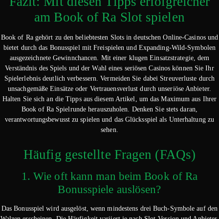
Fazit: Mit diesen Tipps erfolgreicher
am Book of Ra Slot spielen
Book of Ra gehört zu den beliebtesten Slots in deutschen Online-Casinos und
bietet durch das Bonusspiel mit Freispielen und Expanding-Wild-Symbolen
ausgezeichnete Gewinnchancen. Mit einer klugen Einsatzstrategie, dem
Verständnis des Spiels und der Wahl eines seriösen Casinos können Sie Ihr
Spielerlebnis deutlich verbessern. Vermeiden Sie dabei Streuverluste durch
unsachgemäße Einsätze oder Vertrauensverlust durch unseriöse Anbieter.
Halten Sie sich an die Tipps aus diesem Artikel, um das Maximum aus Ihrer
Book of Ra Spielrunde herauszuholen. Denken Sie stets daran,
verantwortungsbewusst zu spielen und das Glücksspiel als Unterhaltung zu
sehen.
Häufig gestellte Fragen (FAQs)
1. Wie oft kann man beim Book of Ra
Bonusspiele auslösen?
Das Bonusspiel wird ausgelöst, wenn mindestens drei Buch-Symbole auf den
Walzen erscheinen. Die Häufigkeit variiert je nach Slot-Version und Anbieter,