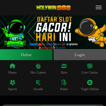
Beranda
Slot Online
Live Casino
Sportsbook
Arcade
Togel Online
Daftar
Login
Poker
Whatsapp
Home
Hot Games
Slots
Live Casino
Telegram
Sports
Arcade
Poker
Togel Online
Livechat