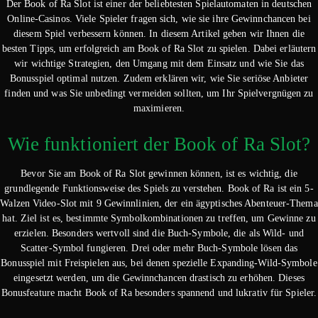
Der Book of Ra Slot ist einer der beliebtesten Spielautomaten in deutschen
Online-Casinos. Viele Spieler fragen sich, wie sie ihre Gewinnchancen bei
diesem Spiel verbessern können. In diesem Artikel geben wir Ihnen die
besten Tipps, um erfolgreich am Book of Ra Slot zu spielen. Dabei erläutern
wir wichtige Strategien, den Umgang mit dem Einsatz und wie Sie das
Bonusspiel optimal nutzen. Zudem erklären wir, wie Sie seriöse Anbieter
finden und was Sie unbedingt vermeiden sollten, um Ihr Spielvergnügen zu
maximieren.
Wie funktioniert der Book of Ra Slot?
Bevor Sie am Book of Ra Slot gewinnen können, ist es wichtig, die
grundlegende Funktionsweise des Spiels zu verstehen. Book of Ra ist ein 5-
Walzen Video-Slot mit 9 Gewinnlinien, der ein ägyptisches Abenteuer-Thema
hat. Ziel ist es, bestimmte Symbolkombinationen zu treffen, um Gewinne zu
erzielen. Besonders wertvoll sind die Buch-Symbole, die als Wild- und
Scatter-Symbol fungieren. Drei oder mehr Buch-Symbole lösen das
Bonusspiel mit Freispielen aus, bei denen spezielle Expanding-Wild-Symbole
eingesetzt werden, um die Gewinnchancen drastisch zu erhöhen. Dieses
Bonusfeature macht Book of Ra besonders spannend und lukrativ für Spieler.