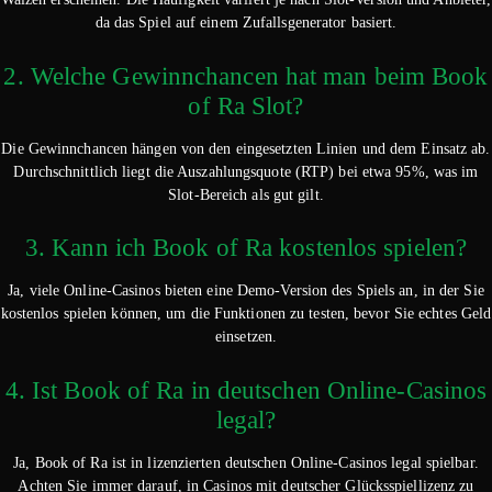
da das Spiel auf einem Zufallsgenerator basiert.
2. Welche Gewinnchancen hat man beim Book
of Ra Slot?
Die Gewinnchancen hängen von den eingesetzten Linien und dem Einsatz ab.
Durchschnittlich liegt die Auszahlungsquote (RTP) bei etwa 95%, was im
Slot-Bereich als gut gilt.
3. Kann ich Book of Ra kostenlos spielen?
Ja, viele Online-Casinos bieten eine Demo-Version des Spiels an, in der Sie
kostenlos spielen können, um die Funktionen zu testen, bevor Sie echtes Geld
einsetzen.
4. Ist Book of Ra in deutschen Online-Casinos
legal?
Ja, Book of Ra ist in lizenzierten deutschen Online-Casinos legal spielbar.
Achten Sie immer darauf, in Casinos mit deutscher Glücksspiellizenz zu