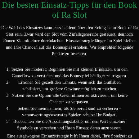
Die besten Einsatz-Tipps für den Book
of Ra Slot
Die Wahl des Einsatzes kann entscheidend über den Erfolg beim Book of Ra
Slot sein. Zwar wird der Slot vom Zufallsgenerator gesteuert, dennoch
können Sie mit einer durchdachten Einsatzstrategie länger im Spiel bleiben
und Ihre Chancen auf das Bonusspiel erhöhen. Wir empfehlen folgende
Punkte zu beachten:
Setzen Sie moderat: Beginnen Sie mit kleinen Einsätzen, um den
Gameflow zu verstehen und das Bonusspiel häufiger zu triggern.
Erhöhen Sie gezielt den Einsatz, wenn sich das Guthaben
stabilisiert, um größere Gewinne möglich zu machen.
Nutzen Sie die Option alle Gewinnlinien zu aktivieren, um keine
Chancen zu verpassen.
Setzen Sie niemals mehr, als Sie bereit sind zu verlieren –
verantwortungsbewusstes Spielen schützt Ihr Budget.
Beobachten Sie die Auszahlungstabelle, um den Wert einzelner
Symbole zu verstehen und Ihren Einsatz daran anzupassen.
Eine ausgewogene Einsatzstrategie hilft Ihnen dabei, Ihre Spielzeit zu