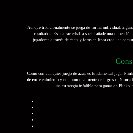
Aunque tradicionalmente se juega de forma individual, algunas
resultados. Esta característica social añade una dimensión
jugadores a través de chats y foros en línea crea una comu
Cons
Como con cualquier juego de azar, es fundamental jugar Plink
de entretenimiento y no como una fuente de ingresos. Nunca in
una estrategia infalible para ganar en Plinko.