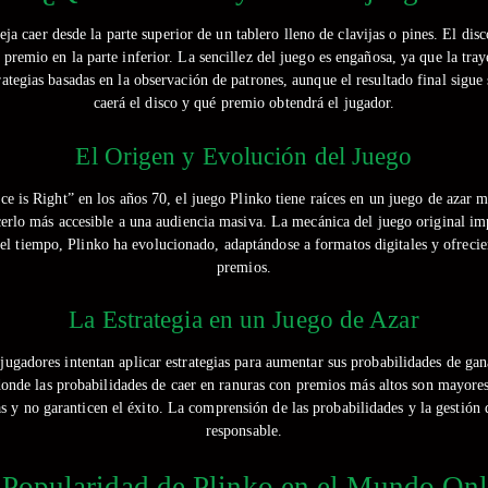
ja caer desde la parte superior de un tablero lleno de clavijas o pines. El disc
 premio en la parte inferior. La sencillez del juego es engañosa, ya que la tray
tegias basadas en la observación de patrones, aunque el resultado final sigue
caerá el disco y qué premio obtendrá el jugador.
El Origen y Evolución del Juego
e is Right” en los años 70, el juego Plinko tiene raíces en un juego de azar
cerlo más accesible a una audiencia masiva. La mecánica del juego original im
del tiempo, Plinko ha evolucionado, adaptándose a formatos digitales y ofrecie
premios.
La Estrategia en un Juego de Azar
ugadores intentan aplicar estrategias para aumentar sus probabilidades de gan
o donde las probabilidades de caer en ranuras con premios más altos son mayore
das y no garanticen el éxito. La comprensión de las probabilidades y la gestión 
responsable.
 Popularidad de Plinko en el Mundo Onl