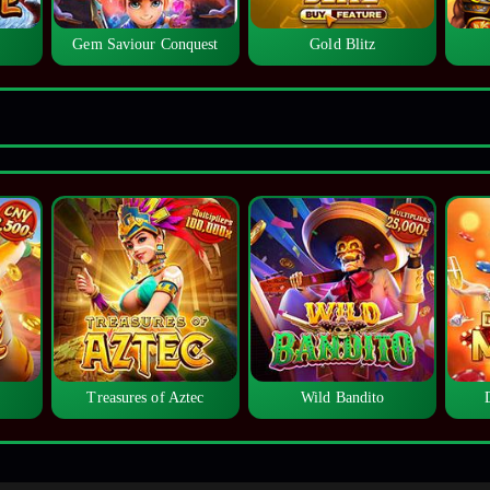
Gem Saviour Conquest
Gold Blitz
Treasures of Aztec
Wild Bandito