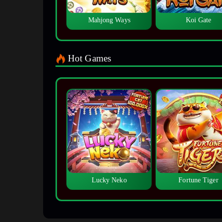
Mahjong Ways
Koi Gate
Hot Games
Lucky Neko
Fortune Tiger