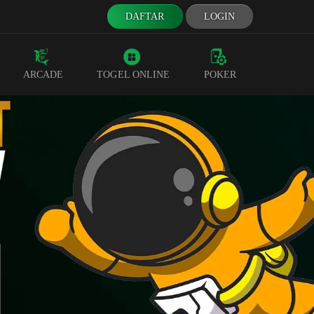
DAFTAR
LOGIN
ARCADE
TOGEL ONLINE
POKER