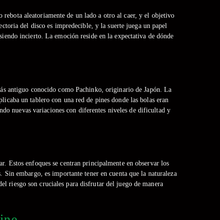
o rebota aleatoriamente de un lado a otro al caer, y el objetivo
ectoria del disco es impredecible, y la suerte juega un papel
 siendo incierto. La emoción reside en la expectativa de dónde
 más antiguo conocido como Pachinko, originario de Japón. La
plicaba un tablero con una red de pines donde las bolas eran
ndo nuevas variaciones con diferentes niveles de dificultad y
ar. Estos enfoques se centran principalmente en observar los
s. Sin embargo, es importante tener en cuenta que la naturaleza
del riesgo son cruciales para disfrutar del juego de manera
ine