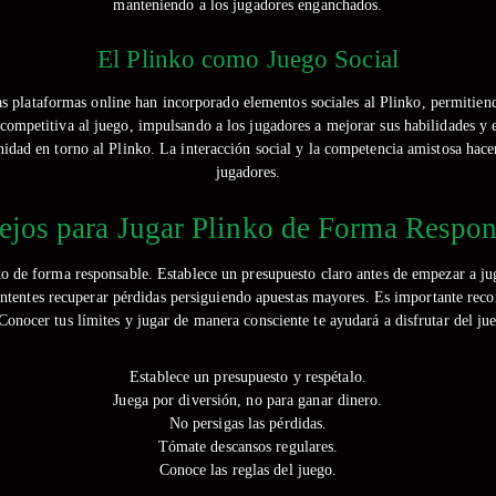
manteniendo a los jugadores enganchados.
El Plinko como Juego Social
 plataformas online han incorporado elementos sociales al Plinko, permitiend
 competitiva al juego, impulsando a los jugadores a mejorar sus habilidades y e
nidad en torno al Plinko. La interacción social y la competencia amistosa hac
jugadores.
ejos para Jugar Plinko de Forma Respon
o de forma responsable. Establece un presupuesto claro antes de empezar a j
tentes recuperar pérdidas persiguiendo apuestas mayores. Es importante record
 Conocer tus límites y jugar de manera consciente te ayudará a disfrutar del jue
Establece un presupuesto y respétalo.
Juega por diversión, no para ganar dinero.
No persigas las pérdidas.
Tómate descansos regulares.
Conoce las reglas del juego.