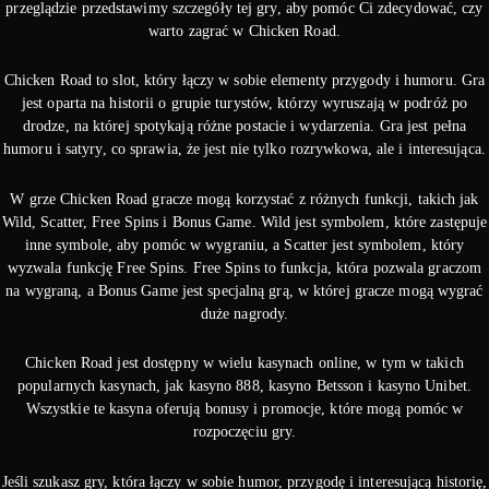
przeglądzie przedstawimy szczegóły tej gry, aby pomóc Ci zdecydować, czy
warto zagrać w Chicken Road.
Chicken Road to slot, który łączy w sobie elementy przygody i humoru. Gra
jest oparta na historii o grupie turystów, którzy wyruszają w podróż po
drodze, na której spotykają różne postacie i wydarzenia. Gra jest pełna
humoru i satyry, co sprawia, że jest nie tylko rozrywkowa, ale i interesująca.
W grze Chicken Road gracze mogą korzystać z różnych funkcji, takich jak
Wild, Scatter, Free Spins i Bonus Game. Wild jest symbolem, które zastępuje
inne symbole, aby pomóc w wygraniu, a Scatter jest symbolem, który
wyzwala funkcję Free Spins. Free Spins to funkcja, która pozwala graczom
na wygraną, a Bonus Game jest specjalną grą, w której gracze mogą wygrać
duże nagrody.
Chicken Road jest dostępny w wielu kasynach online, w tym w takich
popularnych kasynach, jak kasyno 888, kasyno Betsson i kasyno Unibet.
Wszystkie te kasyna oferują bonusy i promocje, które mogą pomóc w
rozpoczęciu gry.
Jeśli szukasz gry, która łączy w sobie humor, przygodę i interesującą historię,