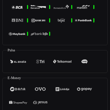
Pulsa
E-Money