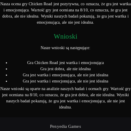
Nasza ocena gry Chicken Road jest pozytywna, co oznacza, że gra jest wartka
i emocjonująca. Wartość gry jest oceniana na 8/10, co oznacza, że gra jest
dobra, ale nie idealna. Wyniki naszych badań pokazują, że gra jest wartka i
emocjonująca, ale nie jest idealna.
Wnioski
Nasze wnioski są następujące:
Gra Chicken Road jest wartka i emocjonująca
Gra jest dobra, ale nie idealna
Gra jest wartka i emocjonująca, ale nie jest idealna
Gra jest wartka i emocjonująca, ale nie jest idealna
Nasze wnioski są oparte na analizie naszych badań i ocenach gry. Wartość gry
jest oceniana na 8/10, co oznacza, że gra jest dobra, ale nie idealna. Wyniki
naszych badań pokazują, że gra jest wartka i emocjonująca, ale nie jest
idealna.
Penyedia Games