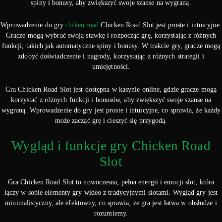
spiny i bonusy, aby zwiększyć swoje szanse na wygraną.
Wprowadzenie do gry
chiken road
Chicken Road Slot jest proste i intuicyjne.
Gracze mogą wybrać swoją stawkę i rozpocząć grę, korzystając z różnych
funkcji, takich jak automatyczne spiny i bonusy. W trakcie gry, gracze mogą
zdobyć doświadczenie i nagrody, korzystając z różnych strategii i
umiejętności.
Gra Chicken Road Slot jest dostępna w kasynie online, gdzie gracze mogą
korzystać z różnych funkcji i bonusów, aby zwiększyć swoje szanse na
wygraną. Wprowadzenie do gry jest proste i intuicyjne, co sprawia, że każdy
może zacząć grę i cieszyć się przygodą.
Wygląd i funkcje gry Chicken Road
Slot
Gra Chicken Road Slot to nowoczesna, pełna energii i emocji slot, która
łączy w sobie elementy gry wideo z tradycyjnymi slotami. Wygląd gry jest
minimalistyczny, ale efektowny, co sprawia, że gra jest łatwa w obsłudze i
rozumiemy.