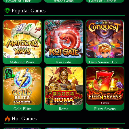
Power of Thor Megaways
Aztec Gems
Gates of Gatot Kaca
Popular Games
Mahjong Ways
Koi Gate
Gem Saviour Conquest
Gold Blitz
Roma
Fiery Sevens
Hot Games