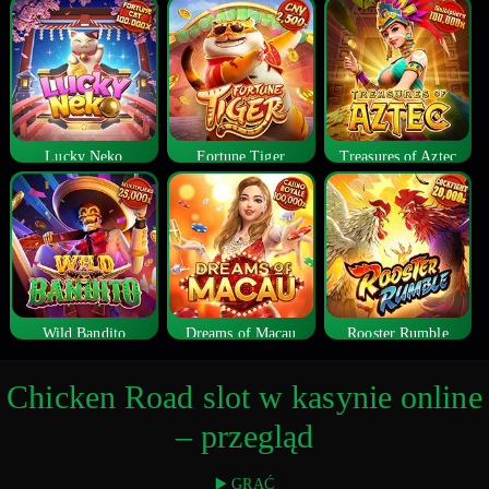
Lucky Neko
Fortune Tiger
Treasures of Aztec
Wild Bandito
Dreams of Macau
Rooster Rumble
Chicken Road slot w kasynie online
– przegląd
▶️ GRAĆ