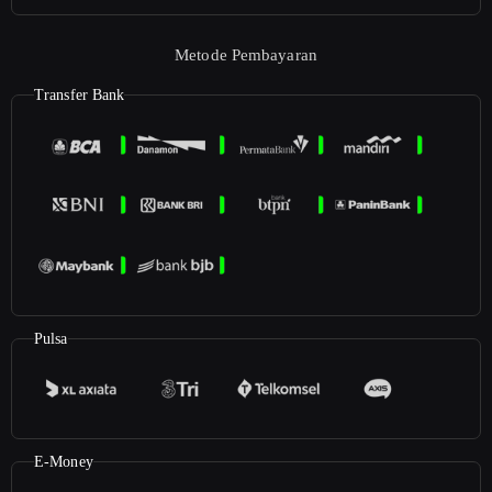
Metode Pembayaran
Transfer Bank
Pulsa
E-Money