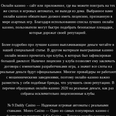
Онлайн казино – сайт или приложение, где вы можете поиграть на тех
же слотах и игровых автоматах, не выходя из дома. Выбранное вами
онлайн казино обязательно должно иметь лицензию, признанную в
мире азартных игр. Благодаря использованию списка лучших онлайн
казино, пользователи могут быстро подобрать безопасные площадки,
которые дорожат своей репутацией.
Более подробно про лучшие казино выплачивающие деньги читайте в
нашей специальной статье. В другом материале выигрышные казино
онлайн можно прочитать про клубы, в которых был зафиксирован
большой джекпот. Наличие лицензии у клуба позволяет ему заключать
договора с именитыми разработчиками игра, а значит все слоты на
реальные деньги будут официальными. Многие провайдеры не работают
с мошенническими заведениями, поэтому онлайн-казино важно
разместить у себя подобные бренды, что улучшить свою репутацию. В
перечне образцовых онлайн-казино 2020 на реальные деньги, как раз
собраны исключительно лицензионные клубы.
№ 9.Daddy Casino — Надежные игровые автоматы с реальными
ставками. Monro Casino — Одно из самых популярных кaзинo с