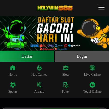
Beranda
Slot Online
Live Casino
Sportsbook
Arcade
Togel Online
Daftar
Login
Poker
Whatsapp
Home
Hot Games
Slots
Live Casino
Telegram
Sports
Arcade
Poker
Togel Online
Livechat