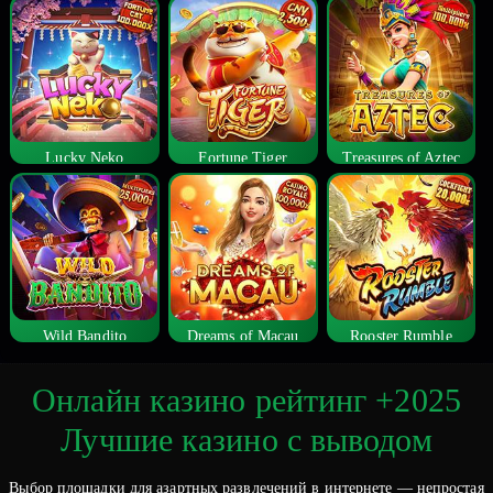
Lucky Neko
Fortune Tiger
Treasures of Aztec
Wild Bandito
Dreams of Macau
Rooster Rumble
Онлайн казино рейтинг +2025
Лучшие казино с выводом
Выбор площадки для азартных развлечений в интернете — непростая