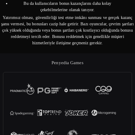
Bu da kullanıcıların bonus kazançlarını daha kolay
çekebilmelerine olanak tanıyor.
Yatırımsız olması, güvenilirliği test etme imkânı sunması ve gerçek kazanç
şansı vermesi, bu bonusları cazip hale getirir. Bazı oyuncular, çevrim şartları
çok yüksek olduğunda veya bonus şartları çok kısıtlayıcı olduğunda bonusu
reddetmeyi tercih eder. Bonusu reddetmek için genellikle müşteri
hizmetleriyle iletişime geçmeniz gerekir.
Penyedia Games