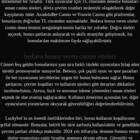
mükemmel bir fırsattır. Türk oyuncular için TL cinsinden deneme bonusları
sunan casino siteleri, döviz çevrim oranları nedeniyle oluşabilecek değer
kayıplarını önler. AnadoluBet Casino ve Youwin Casino gibi platformlar,
bonuslarını doğrudan TL cinsinden sunmaktadır. Bedava bonus veren siteler
casino deneyiminizi zenginleştirmenin harika bir yoludur. Doğru siteleri
seçerek, bonus şartlarını anlayarak ve akıllı stratejiler geliştirerek, bu
bonuslardan maksimum fayda sağlayabilirsiniz.
bedava bonus veren casino siteleri
Cömert hoş geldin bonuslarının yanı sıra farklı türdeki oyunculara hitap eden
sürekli promosyonlar sunuyorlar. Betway, çok çeşitli oyun ve spor pazarları
ile her oyuncunun tercihlerine uygun bir bonus bulmasını sağlar. Bonus
şartlarını, çevrim koşulları ve kullanım süreleri gibi detayları dikkatlice
incelemelisiniz. Ayrıca, hızlı ve sorunsuz ödeme yöntemleri sunan siteleri
seçmek de size avantaj sağlayacaktır. Kullanıcı deneyimi açısından ise, diğer
oyuncuların yorumlarını okuyarak güvenilirliğini değerlendirebilirsiniz.
Luckybet’in en önemli özelliklerinden biri, bonus kullanım koşullarının
şeffaf olmasıdır. Bonuslar, belirli bir süre zarfında kullanılabilir ve genellikle
çevrim şartları oldukça makuldür. 2024 yılı itibarıyla, deneme bonusu veren
siteler oyunculara cazip fırsatlar sunmaya devam ediyor. Güvenilir ve