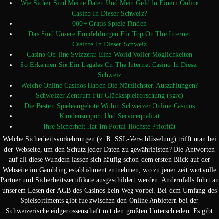
Wie Sicher Sind Meine Daten Und Mein Geld In Einem Online
Casino In Dieser Schweiz?
000+ Gratis Spiele Finden
Das Sind Unsere Empfehlungen Für Top On The Internet
Casinos In Dieser Schweiz
Casino On-line Svizzera: Eine World Voller Möglichkeiten
So Erkennen Sie Ein Legales On The Internet Casino In Dieser
Schweiz
Welche Online Casinos Haben Die Nützlichsten Auszahlungen?
Schweizer Zentrum Für Glücksspielforschung (sgrc)
Die Besten Spieleangebote Within Schweizer Online Casinos
Kundensupport Und Servicequalität
Ihre Sicherheit Hat Im Portal Höchste Priorität
Welche Sicherheitsvorkehrungen (z. B. SSL-Verschlüsselung) trifft man bei
der Webseite, um den Schutz jeder Daten zu gewährleisten? Die Antworten
auf all diese Wundern lassen sich häufig schon dem ersten Blick auf der
Webseite im Gambling establishment entnehmen, wo zu jener zeit wertvolle
Partner und Sicherheitszertifikate ausgeschildert werden. Andernfalls führt an
unserem Lesen der AGB des Casinos kein Weg vorbei. Bei dem Umfang des
Spielsortiments gibt fue zwischen den Online Anbietern bei der
Schweizerische eidgenossenschaft mit den größten Unterschieden. Es gibt