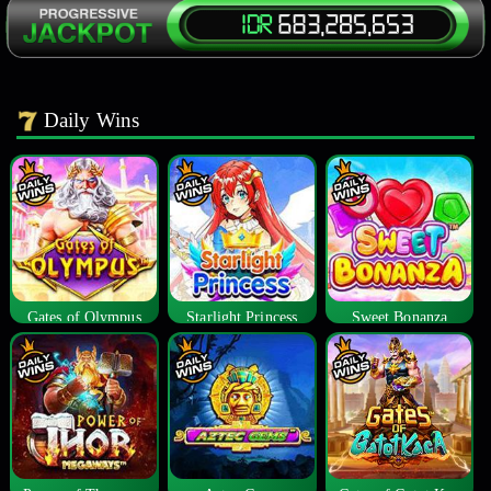
Daily Wins
Gates of Olympus
Starlight Princess
Sweet Bonanza