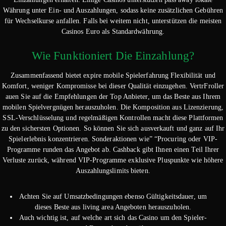
Währung unter Ein- und Auszahlungen, sodass keine zusätzlichen Gebühren
für Wechselkurse anfallen. Falls bei weitem nicht, unterstützen die meisten
Casinos Euro als Standardwährung.
Wie Funktioniert Die Einzahlung?
Zusammenfassend bietet expire mobile Spielerfahrung Flexibilität und
Komfort, weniger Kompromisse bei dieser Qualität einzugehen. VertrFroller
auen Sie auf die Empfehlungen der Top Anbieter, um das Beste aus Ihrem
mobilen Spielvergnügen herauszuholen. Die Komposition aus Lizenzierung,
SSL-Verschlüsselung und regelmäßigen Kontrollen macht diese Plattformen
zu den sichersten Optionen. So können Sie sich ausverkauft und ganz auf Ihr
Spielerlebnis konzentrieren. Sonderaktionen wie” “Procuring oder VIP-
Programme runden das Angebot ab. Cashback gibt Ihnen einen Teil Ihrer
Verluste zurück, während VIP-Programme exklusive Pluspunkte wie höhere
Auszahlungslimits bieten.
Achten Sie auf Umsatzbedingungen ebenso Gültigkeitsdauer, um
dieses Beste aus living area Angeboten herauszuholen.
Auch wichtig ist, auf welche art sich das Casino um den Spieler-