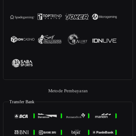
Metode Pembayaran
Transfer Bank