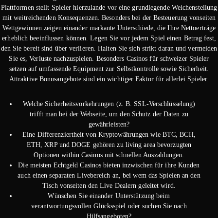
Plattformen stellt Spieler hierzulande vor eine grundlegende Weichenstellung
mit weitreichenden Konsequenzen. Besonders bei der Besteuerung vonseiten
Wettgewinnen zeigen einander markante Unterschiede, die Ihre Nettoerträge
erheblich beeinflussen können. Legen Sie vor jedem Spiel einen Betrag fest,
den Sie bereit sind über verlieren. Halten Sie sich strikt daran und vermeiden
Sie es, Verluste nachzuspielen. Besonders Casinos für schweizer Spieler
setzen auf umfassende Equipment zur Selbstkontrolle sowie Sicherheit.
Attraktive Bonusangebote sind ein wichtiger Faktor für allerlei Spieler.
Welche Sicherheitsvorkehrungen (z. B. SSL-Verschlüsselung)
trifft man bei der Webseite, um den Schutz der Daten zu
gewährleisten?
Eine Differenziertheit von Kryptowährungen wie BTC, BCH,
ETH, XRP und DOGE gehören zu living area bevorzugten
Optionen within Casinos mit schnellen Auszahlungen.
Die meisten Echtgeld Casinos bieten inzwischen für ihre Kunden
auch einen separaten Livebereich an, bei wem das Spielen an den
Tisch vonseiten den Live Dealern geleitet wird.
Wünschen Sie einander Unterstützung beim
verantwortungsvollen Glücksspiel oder suchen Sie nach
Hilfsangeboten?