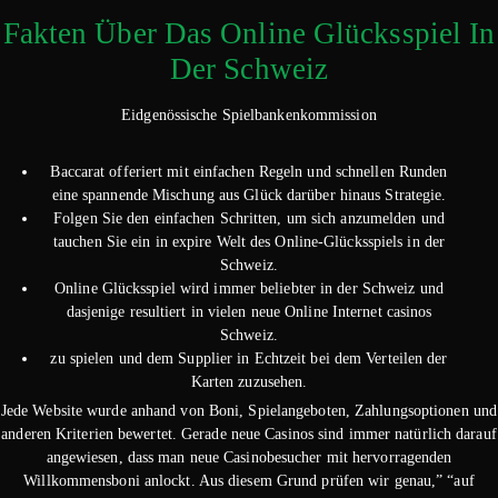
Fakten Über Das Online Glücksspiel In
Der Schweiz
Eidgenössische Spielbankenkommission
Baccarat offeriert mit einfachen Regeln und schnellen Runden
eine spannende Mischung aus Glück darüber hinaus Strategie.
Folgen Sie den einfachen Schritten, um sich anzumelden und
tauchen Sie ein in expire Welt des Online-Glücksspiels in der
Schweiz.
Online Glücksspiel wird immer beliebter in der Schweiz und
dasjenige resultiert in vielen neue Online Internet casinos
Schweiz.
zu spielen und dem Supplier in Echtzeit bei dem Verteilen der
Karten zuzusehen.
Jede Website wurde anhand von Boni, Spielangeboten, Zahlungsoptionen und
anderen Kriterien bewertet. Gerade neue Casinos sind immer natürlich darauf
angewiesen, dass man neue Casinobesucher mit hervorragenden
Willkommensboni anlockt. Aus diesem Grund prüfen wir genau,” “auf