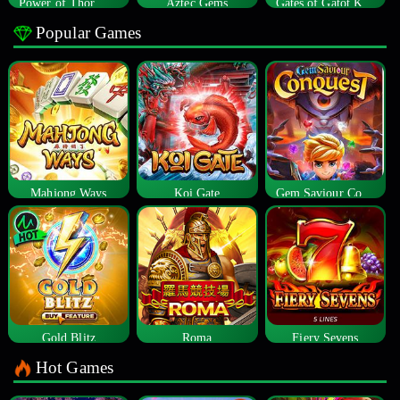
Power of Thor Megaways
Aztec Gems
Gates of Gatot Kaca
Popular Games
Mahjong Ways
Koi Gate
Gem Saviour Conquest
Gold Blitz
Roma
Fiery Sevens
Hot Games