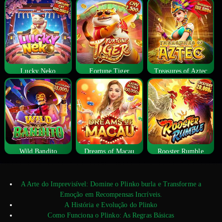
Lucky Neko
Fortune Tiger
Treasures of Aztec
Wild Bandito
Dreams of Macau
Rooster Rumble
A Arte do Imprevisível: Domine o Plinko burla e Transforme a
Emoção em Recompensas Incríveis.
A História e Evolução do Plinko
Como Funciona o Plinko: As Regras Básicas