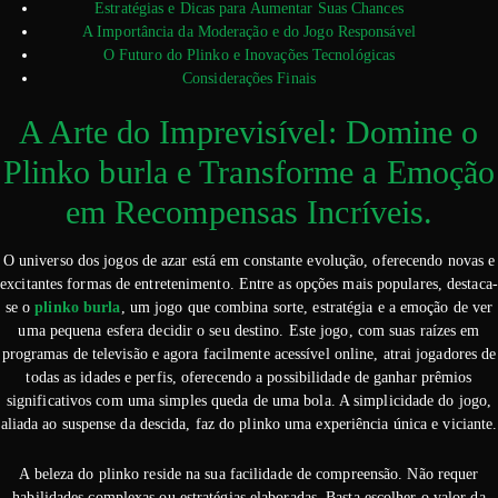
Estratégias e Dicas para Aumentar Suas Chances
A Importância da Moderação e do Jogo Responsável
O Futuro do Plinko e Inovações Tecnológicas
Considerações Finais
A Arte do Imprevisível: Domine o
Plinko burla e Transforme a Emoção
em Recompensas Incríveis.
O universo dos jogos de azar está em constante evolução, oferecendo novas e
excitantes formas de entretenimento. Entre as opções mais populares, destaca-
se o
plinko burla
, um jogo que combina sorte, estratégia e a emoção de ver
uma pequena esfera decidir o seu destino. Este jogo, com suas raízes em
programas de televisão e agora facilmente acessível online, atrai jogadores de
todas as idades e perfis, oferecendo a possibilidade de ganhar prêmios
significativos com uma simples queda de uma bola. A simplicidade do jogo,
aliada ao suspense da descida, faz do plinko uma experiência única e viciante.
A beleza do plinko reside na sua facilidade de compreensão. Não requer
habilidades complexas ou estratégias elaboradas. Basta escolher o valor da