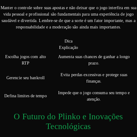
Manter o controle sobre suas apostas e não deixar que o jogo interfira em sua
vida pessoal e profissional são fundamentais para uma experiência de jogo
saudável e divertida. Lembre-se de que a sorte é um fator importante, mas a
responsabilidade e a moderação são ainda mais importantes.
Dica
Explicação
Escolha jogos com alto
Aumenta suas chances de ganhar a longo
RTP
prazo.
Evita perdas excessivas e protege suas
Gerencie seu bankroll
finanças.
Impede que o jogo consuma seu tempo e
Defina limites de tempo
atenção.
O Futuro do Plinko e Inovações
Tecnológicas