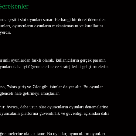
Gerekenler
arına çeşitli slot oyunları sunar. Herhangi bir ücret ödemeden
oyunları, oyuncuların oyunların mekanizmasını ve kurallarını
yerdir.
ırımlı oyunlardan farklı olarak, kullanıcıların gerçek paranın
unları daha iyi öğrenmelerine ve stratejilerini geliştirmelerine
ino, 7slots giriş ve 7slot gibi isimler de yer alır. Bu oyunlar
ğlenceli hale getirmeyi amaçlarlar.
anır. Ayrıca, daha uzun süre oyuncuların oyunları denemelerine
 oyuncuların platforma güvenilirlik ve güvenliği açısından daha
öğrenmelerine olanak tanır. Bu oyunlar, oyuncuların oyunları