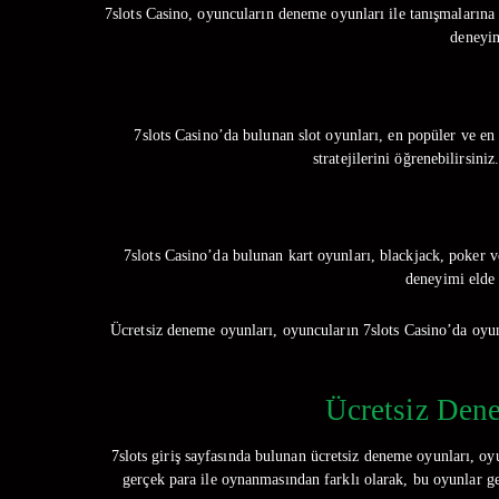
7slots Casino, oyuncuların deneme oyunları ile tanışmalarına 
deneyim
7slots Casino’da bulunan slot oyunları, en popüler ve en
stratejilerini öğrenebilirsin
7slots Casino’da bulunan kart oyunları, blackjack, poker ve
deneyimi elde 
Ücretsiz deneme oyunları, oyuncuların 7slots Casino’da oyunl
Ücretsiz Den
7slots giriş sayfasında bulunan ücretsiz deneme oyunları, oy
gerçek para ile oynanmasından farklı olarak, bu oyunlar ge