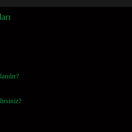
arı
anılır?
irsiniz?