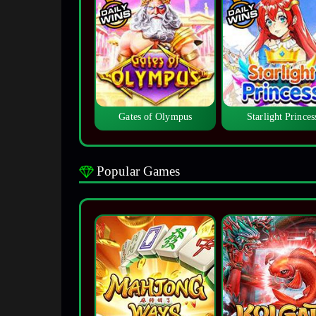
Gates of Olympus
Starlight Princes
Popular Games