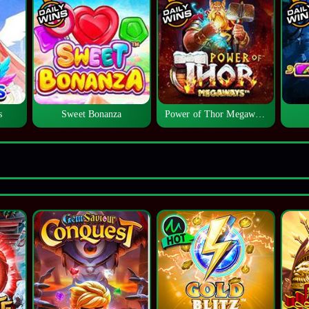
s
Sweet Bonanza
Power of Thor Megaways