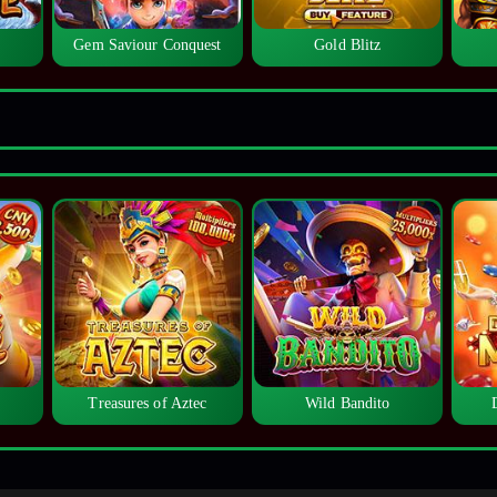
Gem Saviour Conquest
Gold Blitz
Treasures of Aztec
Wild Bandito