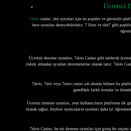
Ücretsiz 
7slots
casino, slot oyunları için en popüler ve güvenilir platf
önce oyunları deneyebilirsiniz. 7 Slots ve slot7 gibi popül
öğrenm
Ücretsiz deneme oyunları, 7slots Casino gibi sitelerde ücrets
riskini almadan oyunları denemelerine olanak tanır. 7slots Casi
7slots, 7slot veya 7slots casino adı altında bilinen bu platfo
genellikle farklı temalar ve desen
Ücretsiz deneme oyunları, yeni kullanıcıların platforma ilk g
olanak sağlar, böylece oyuncuların oyunları daha iyi öğrenmele
7slots Casino, bu tür deneme oyunları için geniş bir seçimi