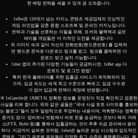
한 베팅 전략을 세울 수 있게 끔 도와줍니다.
1xBet은 120개가 넘는 카지노 콘텐츠 제공업체의 인상적인
게임 라인업을 갖춘 종합 스포츠북 및 온라인 카지노입니다.
전략과 기술을 선호하는 이들을 위해, 포커와 블랙잭과 같은
테이블 게임들은 더 지적인 도전을 제공합니다.
위 이미지 속과 같이 자신의 전화번호(핸드폰번호) 를 입력하
면 핸드폰 문자로 다운로드 링크를 받고. 링크를 클릭하면 다
운로드 받고 설치 가능합니다.
1xbet 앱의 추가된 다양한 기능들이 궁금하시면, 1xBet app 다
운로드 및 로그인 방법!
특히 한국 플레이어를 위한 입출금 서비스가 최적화되어 있
으며, 입금 속도는 세계 최고 수준으로 빠르고, 입금 수수료
가 없어 입금액 전액이 계정에 반영됩니다.
※ 1xGamble은 1XBET의 정확한 정보를 운영진이 직접 확인하고 검증한
사실을 리뷰 합니다. 위와 같은 글들은 “국내 사설 토토 사이트를 홍보하
는 블로그”들이 모두 일방적으로 주장하는 내용이며, 먹튀했다는 명확한
증거도 없다. 업비트나 빗썸에서 바로 돈을 송금하는 것보다 해외 거래
소(FTX, Bybit 등)를 통해서 입출금하는 것이 추후 자금 관리에서 용이
하다. 지금까지 살펴본 것처럼, 1xbet은 놀라운 보상 시스템과 압도적인
콘텐츠, 그리고 글로벌 유저들이 인정한 최고 수준의 플랫폼입니다. 플