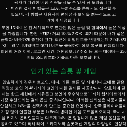
용자가 다양한 베팅 전략을 세울 수 있게 끔 도와줍니다.
이러한 결제 방법들은 1xBet 우회주소를 통해서도 접근할 수
있으며, 각 방법은 사용자의 편의성과 보안을 최우선으로 고
려하여 제공됩니다.
또한 1XBET은 전 세계적으로 연관된 많은 클럽 및 협회에서 높은 위상
을 자랑합니다. 환전 우대가 거의 100% 가까이 되기 때문에 내가 넣은
금액과 비슷하게 충전이 된다. 최근에 비밀번호를 변경했는데 기억나지
않는 경우, [비밀번호 찾기] 버튼을 클릭하여 정보 복구를 진행합니다.
회원의 거래 이력, 로그인 시간, 개인정보, IP 주소 등 모든 데이터는 256
비트 SSL 암호화 기술로 다층 보호됩니다.
인기 있는 슬롯 및 게임
암호화폐의 경우 비트코인, 테더, 리플, 트론 및 지캐시나 모네로 같은
익명성 코인 외 48가지의 코인에 대한 결제를 제공합니다. 암호화폐 결
제는 한도 제한에서 자유롭고 보안이 우수하므로” “저희 웹사이트에서
가장 추천드리는 결제 옵션 중 하나입니다. 이러한 신뢰성은 사용자들이
안심하고 1xBet을 선택하게 만드는 중요한 요인이다. 한국 플레이어들이
가장 많이 언급한 부분은 1xBet의 방대한 게임 포트폴리오이다. 국내 사
설 카지노 온라인들과는 다르게 1xBet은 엄청나게 많은 게임 옵션을 제
공하고 있으며 특히 라이브 카지노와 슬롯머신 게임의 다양성이 인상적