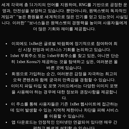
세계 각국에 총 51가지의 언어를 지원하며, RNG를 기반으로 공정한 운
영과, 안전성을 보장하고 있습니다. 뿐만아니라, 원엑스벳의 독자적인
게임과” “높은 환원율로 세계적으로 많은 인기를 얻고 있는것이 사실입
니다. 이러한” “보너스들은 원엑스벳의 경쟁력을 높이며 사용자들에게
더 많은 기회와 재미를 제공합니다.
이외에도 1xBet은 글로벌 박람회에 정기적으로 참여하여 최
신 시장 전망과 비즈니스 기회를 논의하고 있습니다.
1xbet 우회주소 또는 1xbet우회주소를 찾고 있든, 아니면 단순
히 1xbet Korea가 제공하는 것을 탐색하고 싶든, 여러분은 올
바른 곳에 있습니다.
회원으로 가입하는 순간, 여러분은 감정을 자극하는 최고의
오락 콘텐츠와 함께 궁극의 만족감을 경험할 수 있습니다.
이미지 파일 타입 및 포맷 가이드에서는 다양한 이미지 포맷
을 사용해야 하는 경우에 대한 정보와 권장사항을 제공합니
다.
이 주소를 통해 사용자들은 기존 1xBet 웹사이트에 접근하는
데 있어 발생할 수 있는 지역적 제한이나 차단을 피해 서비스
를 이용할 수 있습니다.
앱 다운로드는 안정적인 인터넷만 연결되어 있다면 매우 간
편하고 빠르게 설치할 수 있습니다.