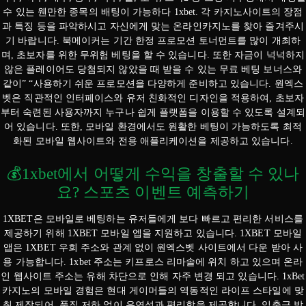
수 있는 웬만한 종목의 배팅이 가능하다 1xbet. 각 카지노사이트의 장점
과 특징 등을 파악하시고 자신에게 맞는 온라인카지노를 찾아 즐겨주시
기 바랍니다. 북메이커는 기간 한정 프로모션 토너먼트를 많이 개최하
며, 초보자를 위한 무위험 베팅을 할 수 있습니다. 또한 자금이 넉넉하지
않은 플레이어도 당첨되지 않았을 때 받을 수 있는 무료 베팅 보너스와
같이” “사용하기 쉬운 프로모션을 다양하게 준비하고 있습니다. 원엑스
벳은 직관적인 인터페이스와 유저 친화적인 디자인을 적용하여, 초보자
부터 숙련된 사용자까지 누구나 쉽게 플랫폼을 이용할 수 있도록 설계되
어 있습니다. 또한, 모바일 환경에서도 원활한 베팅이 가능하도록 최적
화된 모바일 웹사이트와 전용 애플리케이션을 제공하고 있습니다.
💰1xbet에서 어떻게 수익을 창출할 수 있나
요? 스포츠 이벤트 예측하기
1XBET은 모바일로 베팅하는 유저들에게 보다 빠르고 편리한 서비스를
제공하기 위해 1XBET 모바일 엡을 지원하고 있습니다. 1XBET 모바일
앱은 1XBET 우회 주소와 관계 없이 원엑스벳 사이트에서 다운 받아 사
용 가능합니다. 1xbet 주소는 키프로스 리마솔에 위치 하고 있으며 온라
인 웹사이트 주소는 유해 차단으로 인해 자주 변경 되고 있습니다. 1xBet
카지노의 모바일 경험은 현대 게이머들의 역동적인 라이프 스타일에 맞
춰 제작되어, 품질 저하 없이 유연성과 편리함을 제공합니다. ​입출금 방