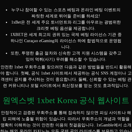
누구나 참여할 수 있는 스포츠 베팅과 온라인 베팅 이벤트의
짜릿한 세계로 뛰어들 준비를 하세요!
1xBet은 전 세계 주요 토너먼트와 리그를 아우르는 광범위한
크리켓 베팅 옵션을 제공합니다.
1XBET은 세계 최고의 권위 있는 국제 베팅 라이선스 기관 중
하나인 Curaçao eGaming의 라이선스 하에 합법적으로 운영됩
니다.
또한, 투명한 출금 절차와 신속한 고객 지원 시스템을 갖추고
있어 먹튀(사기) 우려를 해소할 수 있습니다.
안전한 1xbet 우회주소를 찾으려면 다음과 같은 방법들을 반드시 활용해
야 합니다. 첫째, 공식 1xbet 사이트에서 제공하는 공식 SNS 계정이나 고
객센터 공지를 주시하는 것이 중요합니다. 둘째, 신뢰할 수 있는 베팅 관
련 커뮤니티나 포털 사이트에서 최신정보를 얻는 것도 효과적입니다.
원엑스벳 1xbet Korea 공식 웹사이트
안정적이고 검증된 우회주소를 통해 접속하지 않으면 피싱 사이트나 해
킹 피해에 노출될 위험이 있습니다. 따라서 우회주소의 개념과 역할을
명확히 이해하는 것이 안전한 이용의 첫걸음입니다. 1xGamble에서 소개
하는 해외 온라인 카지노는 모두 국제 공인 라이센스를 보유하고 있습니