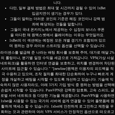
니다.
다만, 일부 결제 방법은 최대 몇 시간까지 걸릴 수 있어 1xBet
입금지연이 생기는 경우가 있다.
그들이 말하는 더러운 코인의 기준은 해킹 코인이나 강력 범
죄에 해당되는 것들을 말합니다.
그들이 국내 온카지노에서 제공하는 수 십장의 보너스 쿠폰
을 마다한 채 원엑스벳에서 플레이하는 이유는 무엇일까요.
1xBet의 이 섹션에는 예정된 모든 개별 경기가 포함되어 있으
며 원하는 경우 라이브 스트리밍 옵션을 선택할 수 있습니다.
라이센스를 발급해 준 나라는 배팅 회사를 보호해 주며, 대가로 매달 2%
의 롤링이나, 분기별 일정 수익을 세금으로 가져갑니다. VPN(가상 사설
네트워크)을 활용하면 인터넷 연결을 보호하고, 위치를 변경하여 차단된
사이트에 접근할 수 있습니다.” “[newline]원엑은 이용자의 피드백을 적
극 수용하고 있으며, 조작 절차를 최대한 단순화하여 누구나 빠르게 계
정을 개설하고 베팅을 시작할 수 있도록 개선하고 있습니다. 기술에 익
숙하지 않은 사용자라도, 아래 3가지 가입 방식 중 원하는 방법을 선택해
손쉽게 시작할 수 있습니다. PureVPN은 강력한 암호화, 고속 스피드, 글
로벌 서버 네트워크 등 다양한 기능을 제공합니다. PureVPN을 사용하면
1xbet을 사용할 수 있는 국가의 서버에 쉽게 연결할 수 있어 플랫폼에 원
활하게 액세스 할 수 있습니다. 1xbet에 안전하게 로그인하고 제한을 우
회하는 것과 관련하여 여러 VPN 서비스가 안정적인 옵션으로 떠오르고