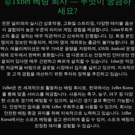
🥇1xbet 베팅 회사 — 무엇이 궁금하
세요?
전문 딜러와의 실시간 상호작용, 고화질 스트리밍, 다양한 테이블 옵션
이 결합되어 높은 수준의 라이브 게임 경험을 제공합니다. 1xbet우회주
소의 출금 절차는 매우 직관적이고 신속하게 진행됩니다. 단, 회원 본인
명의의 정보만 허용되며, 제3자 명의 계좌로는 출금이 불가능합니다. 원
엑스 애플리케이션은 매우 가벼운 용량을 자랑하며, iOS와 Android 운영
체제 모두에서 완벽히 호환됩니다. 앱 다운로드는 안정적인 인터넷만 연
결되어 있다면 매우 간편하고 빠르게 설치할 수 있습니다. 1xbet은 막강
한 자금력을 바탕으로 글로벌 시장에서 입지를 넓히고 있으며, 지속적으
로 고객 경험을 개선하기 위한 투자와 정책을 추진하고 있습니다.
1xBet은 전 세계적으로 활동하는 베팅 회사로, 한국에서는 1xBet Korea
를 통해 맞춤 서비스를 제공합니다. 사용자는 축구, 농구, 야구 등 다양
한 스포츠 경기에 베팅할 수 있으며, 실시간 경기 결과 확인이 가능합니
다. 안정적인 접속을 위해 1xBet 우회주소를 사용할 수 있으며, 회사는
안전한 배팅 환경 유지를 위해 지속적으로 노력하고 있습니다. 1xBet
Korea에서는 스포츠 베팅을 쉽고 편리하게 즐길 수 있어, 스포츠 베팅의
진정한 재미를 경험할 수 있습니다.