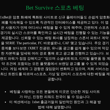
Bet Survive 스포츠 베팅
1xBet은 암호 화폐에 특화된 사이트로 신규 플레이어들도 손쉽게 암호화
폐를 익숙해질 수 있도록 직관적인 인터페이스를 제공하고 있다. 이 앱
은 사용자가 언제 어디서나 베팅을 할 수 있게 해주며, 간편하게 스포츠
경기의 실시간 스코어를 확인하고 실시간 베팅을 진행할 수 있는 기능을
제공합니다. 신뢰할 수 있는 배팅 회사를 상징하는 스폰서 파트너 계약
을 SERIE The particular, FC 바로셀로나, CAF 맺고 있습니다. 주요 경기
중계를 보다보면 1XBET 전광판, 유니폼 광고를 쉽게 볼수 있으며 막강
한 자본력을 앞세워 여러 경로 통해 로고 광고를 진행하고 있습니다. 브
랜드 파워가 점점 강해지고” “있으며 소셜네트워크, 디지털 플랫폼 등 
약 조건에 포함되는 모든 플랫폼에서 브랜딩 광고를 볼 수 있게 되었습
니다. 게임 세계와 그 경향은 끊임없이 변화하고 있으며, 저희 서비스는
최신 트렌드를 따르며 e스포츠, 가상 및 판타지 스포츠에 대한 베팅을 제
공합니다.
베팅을 사랑하는 모든 분들에게 이곳은 단순한 게임 사이트
가 아닌, 진정한 리워드 천국이 될 수 있습니다.
이 섹션에서는 1xbet 출금거절의 일반적인 원인과 그 해결 방
법에 대해 설명합니다.