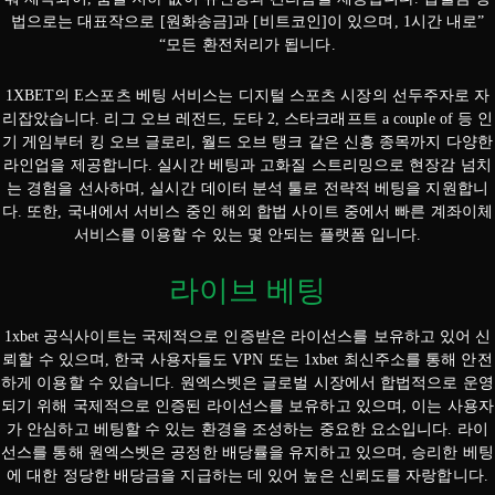
법으로는 대표작으로 [원화송금]과 [비트코인]이 있으며, 1시간 내로”
“모든 환전처리가 됩니다.
1XBET͏의 E스포츠 베팅͏ 서비스는͏ 디지털 스포͏츠 시장의 선두주자로 자
리잡았습니다. 리͏그 오브 레전드, 도타 2, 스타크래프트͏ a couple of 등 인
기 게임부터 킹 오브 글로리, 월드 오͏브 탱크 같은 신흥 종목까지 다양한
라인업을 제공합니다. 실시간 베팅과 고화질 스트리밍으로 현장감͏ 넘치
는 경험을͏ 선사하며, 실시간 데이터 분͏석 툴로 전͏략적 베͏팅을͏ 지원합니
다͏. 또한, 국내에서 서비스 중인 해외 합법 사이트 중에서 빠른 계좌이체
서비스를 이용할 수 있는 몇 안되는 플랫폼 입니다.
라이브 베팅
1xbet 공식사이트는 국제적으로 인증받은 라이선스를 보유하고 있어 신
뢰할 수 있으며, 한국 사용자들도 VPN 또는 1xbet 최신주소를 통해 안전
하게 이용할 수 있습니다. 원엑스벳은 글로벌 시장에서 합법적으로 운영
되기 위해 국제적으로 인증된 라이선스를 보유하고 있으며, 이는 사용자
가 안심하고 베팅할 수 있는 환경을 조성하는 중요한 요소입니다. 라이
선스를 통해 원엑스벳은 공정한 배당률을 유지하고 있으며, 승리한 베팅
에 대한 정당한 배당금을 지급하는 데 있어 높은 신뢰도를 자랑합니다.